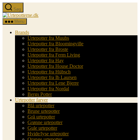
Spring
Søg
til
Urtepotterne.dk
indholdet
Menu
Brands
Urtepotter fra Muubs
Urtepotter fra Bloomingville
Urtepotter fra Broste
Urtepotter fra Ferm Living
Urtepotter fra Hay
Urtepotter fra House Doctor
Urtepotter fra Hübsch
Urtepotter fra Ib Laursen
Urtepotter fra Lene Bjerre
Urtepotter fra Nordal
Bergs Potter
Urtepotter farver
Blå urtepotter
Brune urtepotter
Grå urtepotter
Grønne urtepotter
Gule urtepotter
Hvide/lyse urtepotter
Orange urtepotter