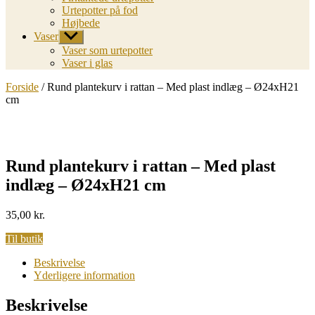
Urtepotter på fod
Højbede
Vaser
Vis
undermenu
Vaser som urtepotter
Vaser i glas
Forside
/ Rund plantekurv i rattan – Med plast indlæg – Ø24xH21
cm
Rund plantekurv i rattan – Med plast
indlæg – Ø24xH21 cm
35,00
kr.
Til butik
Beskrivelse
Yderligere information
Beskrivelse