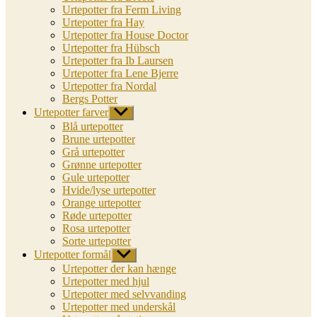
Urtepotter fra Ferm Living
Urtepotter fra Hay
Urtepotter fra House Doctor
Urtepotter fra Hübsch
Urtepotter fra Ib Laursen
Urtepotter fra Lene Bjerre
Urtepotter fra Nordal
Bergs Potter
Urtepotter farver
Vis
undermenu
Blå urtepotter
Brune urtepotter
Grå urtepotter
Grønne urtepotter
Gule urtepotter
Hvide/lyse urtepotter
Orange urtepotter
Røde urtepotter
Rosa urtepotter
Sorte urtepotter
Urtepotter formål
Vis
undermenu
Urtepotter der kan hænge
Urtepotter med hjul
Urtepotter med selvvanding
Urtepotter med underskål