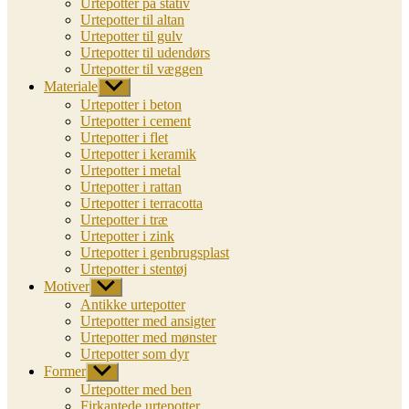
Urtepotter på stativ
Urtepotter til altan
Urtepotter til gulv
Urtepotter til udendørs
Urtepotter til væggen
Materiale
Vis
undermenu
Urtepotter i beton
Urtepotter i cement
Urtepotter i flet
Urtepotter i keramik
Urtepotter i metal
Urtepotter i rattan
Urtepotter i terracotta
Urtepotter i træ
Urtepotter i zink
Urtepotter i genbrugsplast
Urtepotter i stentøj
Motiver
Vis
undermenu
Antikke urtepotter
Urtepotter med ansigter
Urtepotter med mønster
Urtepotter som dyr
Former
Vis
undermenu
Urtepotter med ben
Firkantede urtepotter