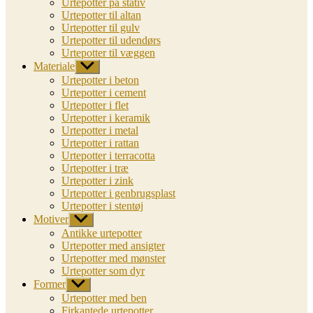
Urtepotter på stativ
Urtepotter til altan
Urtepotter til gulv
Urtepotter til udendørs
Urtepotter til væggen
Materiale
Vis
undermenu
Urtepotter i beton
Urtepotter i cement
Urtepotter i flet
Urtepotter i keramik
Urtepotter i metal
Urtepotter i rattan
Urtepotter i terracotta
Urtepotter i træ
Urtepotter i zink
Urtepotter i genbrugsplast
Urtepotter i stentøj
Motiver
Vis
undermenu
Antikke urtepotter
Urtepotter med ansigter
Urtepotter med mønster
Urtepotter som dyr
Former
Vis
undermenu
Urtepotter med ben
Firkantede urtepotter