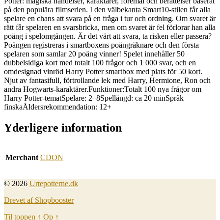
Potter: magiska händelser, karaktärer, föremål och berättelser baserat
på den populära filmserien. I den välbekanta Smart10-stilen får alla
spelare en chans att svara på en fråga i tur och ordning. Om svaret är
rätt får spelaren en svarsbricka, men om svaret är fel förlorar han alla
poäng i spelomgången. Är det värt att svara, ta risken eller passera?
Poängen registreras i smartboxens poängräknare och den första
spelaren som samlar 20 poäng vinner! Spelet innehåller 50
dubbelsidiga kort med totalt 100 frågor och 1 000 svar, och en
omdesignad vinröd Harry Potter smartbox med plats för 50 kort.
Njut av fantasifull, förtrollande lek med Harry, Hermione, Ron och
andra Hogwarts-karaktärer.Funktioner:Totalt 100 nya frågor om
Harry Potter-tematSpelare: 2–8Spellängd: ca 20 minSpråk
finskaÅldersrekommendation: 12+
Yderligere information
Merchant
CDON
© 2026
Urtepotterne.dk
Drevet af Shopbooster
Til toppen
↑
Op
↑