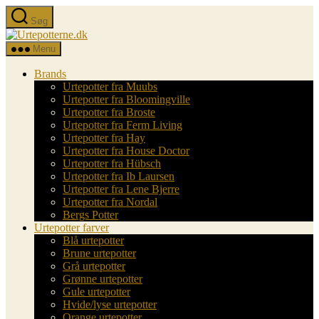
Spring
Søg
til
Urtepotterne.dk
indholdet
Menu
Brands
Urtepotter fra Muubs
Urtepotter fra Bloomingville
Urtepotter fra Broste
Urtepotter fra Ferm Living
Urtepotter fra Hay
Urtepotter fra House Doctor
Urtepotter fra Hübsch
Urtepotter fra Ib Laursen
Urtepotter fra Lene Bjerre
Urtepotter fra Nordal
Bergs Potter
Urtepotter farver
Blå urtepotter
Brune urtepotter
Grå urtepotter
Grønne urtepotter
Gule urtepotter
Hvide/lyse urtepotter
Orange urtepotter