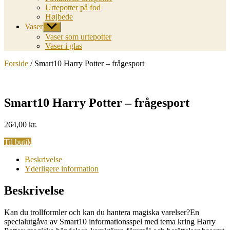
Urtepotter på fod
Højbede
Vaser
Vis
undermenu
Vaser som urtepotter
Vaser i glas
Forside
/ Smart10 Harry Potter – frågesport
Smart10 Harry Potter – frågesport
264,00
kr.
Til butik
Beskrivelse
Yderligere information
Beskrivelse
Kan du trollformler och kan du hantera magiska varelser?En
specialutgåva av Smart10 informationsspel med tema kring Harry