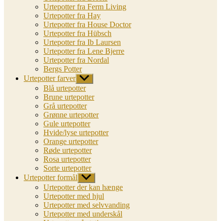
Urtepotter fra Ferm Living
Urtepotter fra Hay
Urtepotter fra House Doctor
Urtepotter fra Hübsch
Urtepotter fra Ib Laursen
Urtepotter fra Lene Bjerre
Urtepotter fra Nordal
Bergs Potter
Urtepotter farver
Vis
undermenu
Blå urtepotter
Brune urtepotter
Grå urtepotter
Grønne urtepotter
Gule urtepotter
Hvide/lyse urtepotter
Orange urtepotter
Røde urtepotter
Rosa urtepotter
Sorte urtepotter
Urtepotter formål
Vis
undermenu
Urtepotter der kan hænge
Urtepotter med hjul
Urtepotter med selvvanding
Urtepotter med underskål