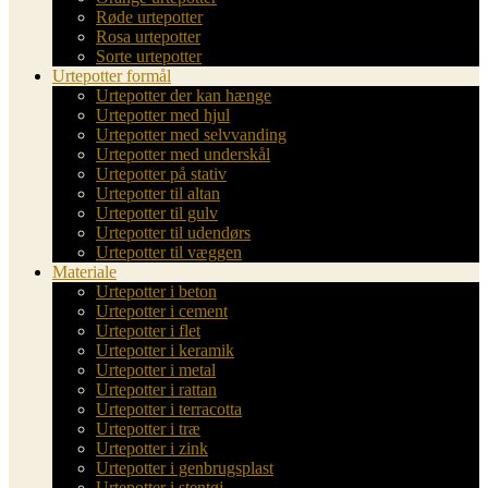
Røde urtepotter
Rosa urtepotter
Sorte urtepotter
Urtepotter formål
Urtepotter der kan hænge
Urtepotter med hjul
Urtepotter med selvvanding
Urtepotter med underskål
Urtepotter på stativ
Urtepotter til altan
Urtepotter til gulv
Urtepotter til udendørs
Urtepotter til væggen
Materiale
Urtepotter i beton
Urtepotter i cement
Urtepotter i flet
Urtepotter i keramik
Urtepotter i metal
Urtepotter i rattan
Urtepotter i terracotta
Urtepotter i træ
Urtepotter i zink
Urtepotter i genbrugsplast
Urtepotter i stentøj