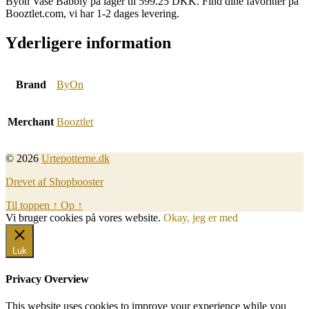
Byon Vase Babbly på lager til 599.25 DKK. Find dine favoritter på
Booztlet.com, vi har 1-2 dages levering.
Yderligere information
Brand
ByOn
Merchant
Booztlet
© 2026
Urtepotterne.dk
Drevet af Shopbooster
Til toppen
↑
Op
↑
Vi bruger cookies på vores website.
Okay, jeg er med
Luk
Privacy Overview
This website uses cookies to improve your experience while you