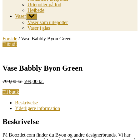
Urtepotter på fod
Højbede
Vaser
Vis
undermenu
Vaser som urtepotter
Vaser i glas
Forside
/ Vase Babbly Byon Green
Tilbud!
Vase Babbly Byon Green
Original
Current
799,00
kr.
599,00
kr.
price
price
Til butik
was:
is:
799,00 kr..
599,00 kr..
Beskrivelse
Yderligere information
Beskrivelse
På Booztlet.com finder du Byon og andre designerbrands. Vi har