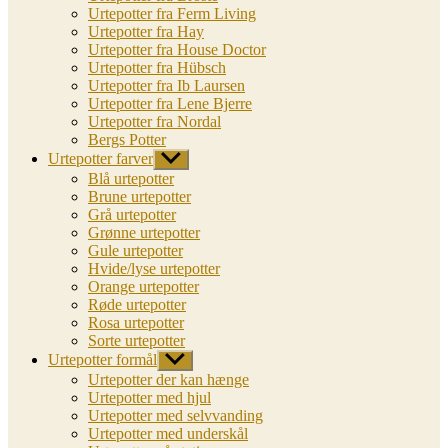
Urtepotter fra Ferm Living
Urtepotter fra Hay
Urtepotter fra House Doctor
Urtepotter fra Hübsch
Urtepotter fra Ib Laursen
Urtepotter fra Lene Bjerre
Urtepotter fra Nordal
Bergs Potter
Urtepotter farver
Vis
undermenu
Blå urtepotter
Brune urtepotter
Grå urtepotter
Grønne urtepotter
Gule urtepotter
Hvide/lyse urtepotter
Orange urtepotter
Røde urtepotter
Rosa urtepotter
Sorte urtepotter
Urtepotter formål
Vis
undermenu
Urtepotter der kan hænge
Urtepotter med hjul
Urtepotter med selvvanding
Urtepotter med underskål