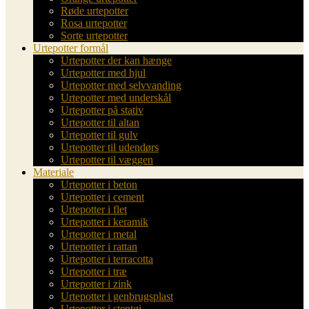
Røde urtepotter
Rosa urtepotter
Sorte urtepotter
Urtepotter formål
Urtepotter der kan hænge
Urtepotter med hjul
Urtepotter med selvvanding
Urtepotter med underskål
Urtepotter på stativ
Urtepotter til altan
Urtepotter til gulv
Urtepotter til udendørs
Urtepotter til væggen
Materiale
Urtepotter i beton
Urtepotter i cement
Urtepotter i flet
Urtepotter i keramik
Urtepotter i metal
Urtepotter i rattan
Urtepotter i terracotta
Urtepotter i træ
Urtepotter i zink
Urtepotter i genbrugsplast
Urtepotter i stentøj