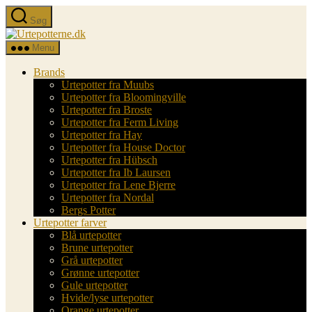
Spring
Søg
til
Urtepotterne.dk
indholdet
Menu
Brands
Urtepotter fra Muubs
Urtepotter fra Bloomingville
Urtepotter fra Broste
Urtepotter fra Ferm Living
Urtepotter fra Hay
Urtepotter fra House Doctor
Urtepotter fra Hübsch
Urtepotter fra Ib Laursen
Urtepotter fra Lene Bjerre
Urtepotter fra Nordal
Bergs Potter
Urtepotter farver
Blå urtepotter
Brune urtepotter
Grå urtepotter
Grønne urtepotter
Gule urtepotter
Hvide/lyse urtepotter
Orange urtepotter