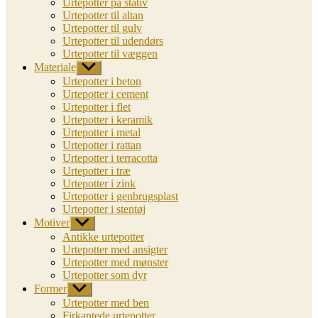
Urtepotter på stativ
Urtepotter til altan
Urtepotter til gulv
Urtepotter til udendørs
Urtepotter til væggen
Materiale
Vis
undermenu
Urtepotter i beton
Urtepotter i cement
Urtepotter i flet
Urtepotter i keramik
Urtepotter i metal
Urtepotter i rattan
Urtepotter i terracotta
Urtepotter i træ
Urtepotter i zink
Urtepotter i genbrugsplast
Urtepotter i stentøj
Motiver
Vis
undermenu
Antikke urtepotter
Urtepotter med ansigter
Urtepotter med mønster
Urtepotter som dyr
Former
Vis
undermenu
Urtepotter med ben
Firkantede urtepotter