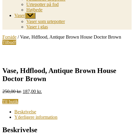
Urtepotter på fod
Højbede
Vaser
Vis
undermenu
Vaser som urtepotter
Vaser i glas
Forside
/ Vase, Hdflood, Antique Brown House Doctor Brown
Tilbud!
Vase, Hdflood, Antique Brown House
Doctor Brown
Original
Current
250,00
kr.
187,00
kr.
price
price
Til butik
was:
is:
250,00 kr..
187,00 kr..
Beskrivelse
Yderligere information
Beskrivelse