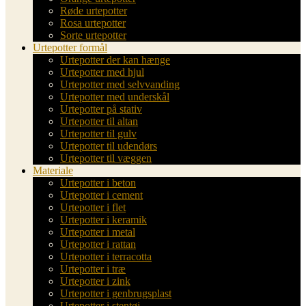
Røde urtepotter
Rosa urtepotter
Sorte urtepotter
Urtepotter formål
Urtepotter der kan hænge
Urtepotter med hjul
Urtepotter med selvvanding
Urtepotter med underskål
Urtepotter på stativ
Urtepotter til altan
Urtepotter til gulv
Urtepotter til udendørs
Urtepotter til væggen
Materiale
Urtepotter i beton
Urtepotter i cement
Urtepotter i flet
Urtepotter i keramik
Urtepotter i metal
Urtepotter i rattan
Urtepotter i terracotta
Urtepotter i træ
Urtepotter i zink
Urtepotter i genbrugsplast
Urtepotter i stentøj