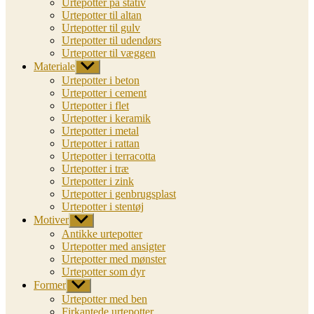
Urtepotter på stativ
Urtepotter til altan
Urtepotter til gulv
Urtepotter til udendørs
Urtepotter til væggen
Materiale
Vis
undermenu
Urtepotter i beton
Urtepotter i cement
Urtepotter i flet
Urtepotter i keramik
Urtepotter i metal
Urtepotter i rattan
Urtepotter i terracotta
Urtepotter i træ
Urtepotter i zink
Urtepotter i genbrugsplast
Urtepotter i stentøj
Motiver
Vis
undermenu
Antikke urtepotter
Urtepotter med ansigter
Urtepotter med mønster
Urtepotter som dyr
Former
Vis
undermenu
Urtepotter med ben
Firkantede urtepotter