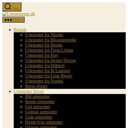
Spring
Søg
til
Urtepotterne.dk
indholdet
Menu
Brands
Urtepotter fra Muubs
Urtepotter fra Bloomingville
Urtepotter fra Broste
Urtepotter fra Ferm Living
Urtepotter fra Hay
Urtepotter fra House Doctor
Urtepotter fra Hübsch
Urtepotter fra Ib Laursen
Urtepotter fra Lene Bjerre
Urtepotter fra Nordal
Bergs Potter
Urtepotter farver
Blå urtepotter
Brune urtepotter
Grå urtepotter
Grønne urtepotter
Gule urtepotter
Hvide/lyse urtepotter
Orange urtepotter