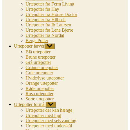
Urtepotter fra Ferm Living
Urtepotter fra Hay
Urtepotter fra House Doctor
Urtepotter fra Hübsch
Urtepotter fra Ib Laursen
Urtepotter fra Lene Bjerre
Urtepotter fra Nordal
Bergs Potter
Urtepotter farver
Vis
undermenu
Blå urtepotter
Brune urtepotter
Grå urtepotter
Grønne urtepotter
Gule urtepotter
Hvide/lyse urtepotter
Orange urtepotter
Røde urtepotter
Rosa urtepotter
Sorte urtepotter
Urtepotter formål
Vis
undermenu
Urtepotter der kan hænge
Urtepotter med hjul
Urtepotter med selvvanding
Urtepotter med underskål