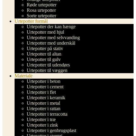
Røde urtepotter
Rosa urtepotter
Sorte urtepotter
Urtepotter formål
Urtepotter der kan hænge
Urtepotter med hjul
Urtepotter med selvvanding
Urtepotter med underskål
Urtepotter på stativ
Urtepotter til altan
Urtepotter til gulv
Urtepotter til udendørs
Urtepotter til væggen
Materiale
Urtepotter i beton
Urtepotter i cement
Urtepotter i flet
Urtepotter i keramik
Urtepotter i metal
Urtepotter i rattan
Urtepotter i terracotta
Urtepotter i træ
Urtepotter i zink
Urtepotter i genbrugsplast
Urtepotter i stentøj