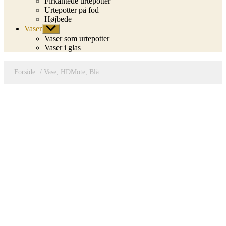
Firkantede urtepotter
Urtepotter på fod
Højbede
Vaser
Vis
undermenu
Vaser som urtepotter
Vaser i glas
Forside
/ Vase, HDMote, Blå