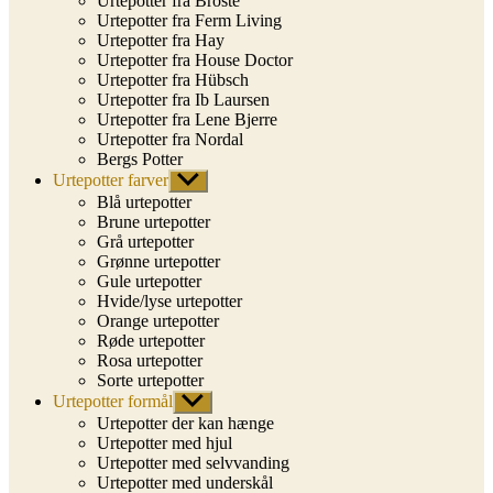
Urtepotter fra Broste
Urtepotter fra Ferm Living
Urtepotter fra Hay
Urtepotter fra House Doctor
Urtepotter fra Hübsch
Urtepotter fra Ib Laursen
Urtepotter fra Lene Bjerre
Urtepotter fra Nordal
Bergs Potter
Urtepotter farver
Vis
undermenu
Blå urtepotter
Brune urtepotter
Grå urtepotter
Grønne urtepotter
Gule urtepotter
Hvide/lyse urtepotter
Orange urtepotter
Røde urtepotter
Rosa urtepotter
Sorte urtepotter
Urtepotter formål
Vis
undermenu
Urtepotter der kan hænge
Urtepotter med hjul
Urtepotter med selvvanding
Urtepotter med underskål