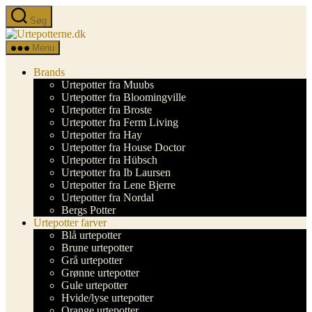
Spring
Søg
til
Urtepotterne.dk
indholdet
Menu
Brands
Urtepotter fra Muubs
Urtepotter fra Bloomingville
Urtepotter fra Broste
Urtepotter fra Ferm Living
Urtepotter fra Hay
Urtepotter fra House Doctor
Urtepotter fra Hübsch
Urtepotter fra Ib Laursen
Urtepotter fra Lene Bjerre
Urtepotter fra Nordal
Bergs Potter
Urtepotter farver
Blå urtepotter
Brune urtepotter
Grå urtepotter
Grønne urtepotter
Gule urtepotter
Hvide/lyse urtepotter
Orange urtepotter