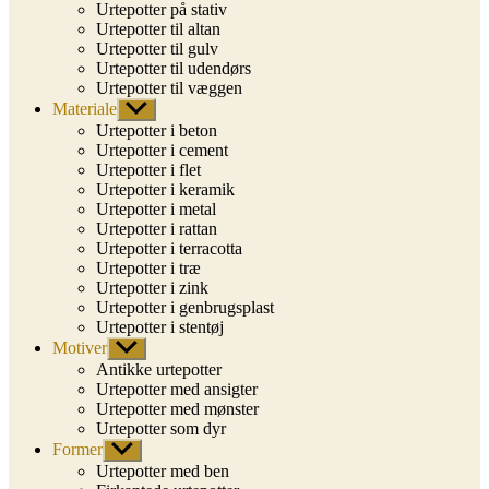
Urtepotter på stativ
Urtepotter til altan
Urtepotter til gulv
Urtepotter til udendørs
Urtepotter til væggen
Materiale
Vis
undermenu
Urtepotter i beton
Urtepotter i cement
Urtepotter i flet
Urtepotter i keramik
Urtepotter i metal
Urtepotter i rattan
Urtepotter i terracotta
Urtepotter i træ
Urtepotter i zink
Urtepotter i genbrugsplast
Urtepotter i stentøj
Motiver
Vis
undermenu
Antikke urtepotter
Urtepotter med ansigter
Urtepotter med mønster
Urtepotter som dyr
Former
Vis
undermenu
Urtepotter med ben