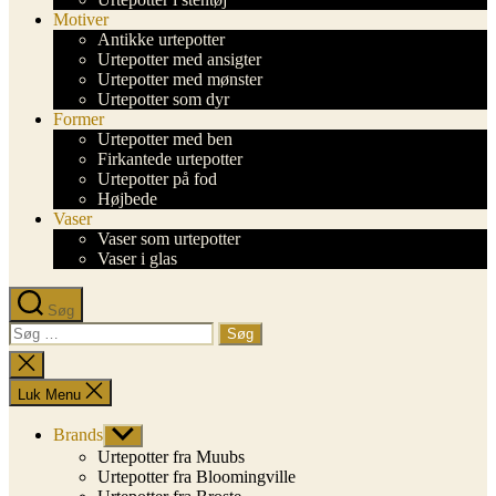
Motiver
Antikke urtepotter
Urtepotter med ansigter
Urtepotter med mønster
Urtepotter som dyr
Former
Urtepotter med ben
Firkantede urtepotter
Urtepotter på fod
Højbede
Vaser
Vaser som urtepotter
Vaser i glas
Søg
Søg
efter:
Luk
søgning
Luk Menu
Brands
Vis
undermenu
Urtepotter fra Muubs
Urtepotter fra Bloomingville