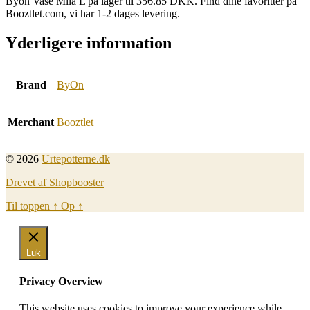
Byon Vase Mila L på lager til 356.85 DKK. Find dine favoritter på
Booztlet.com, vi har 1-2 dages levering.
Yderligere information
Brand
ByOn
Merchant
Booztlet
© 2026
Urtepotterne.dk
Drevet af Shopbooster
Til toppen
↑
Op
↑
Luk
Privacy Overview
This website uses cookies to improve your experience while