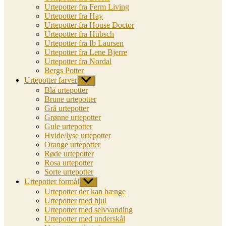
Urtepotter fra Ferm Living
Urtepotter fra Hay
Urtepotter fra House Doctor
Urtepotter fra Hübsch
Urtepotter fra Ib Laursen
Urtepotter fra Lene Bjerre
Urtepotter fra Nordal
Bergs Potter
Urtepotter farver
Vis
undermenu
Blå urtepotter
Brune urtepotter
Grå urtepotter
Grønne urtepotter
Gule urtepotter
Hvide/lyse urtepotter
Orange urtepotter
Røde urtepotter
Rosa urtepotter
Sorte urtepotter
Urtepotter formål
Vis
undermenu
Urtepotter der kan hænge
Urtepotter med hjul
Urtepotter med selvvanding
Urtepotter med underskål