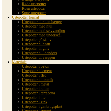
Røde urtepotter
Rosa urtepotter
Sorte urtepotter
Urtepotter formål
Urtepotter der kan hænge
Urtepotter med hjul
Urtepotter med selvvanding
Urtepotter med underskål
Urtepotter på stativ
Urtepotter til altan
Urtepotter til gulv
Urtepotter til udendørs
Urtepotter til væggen
Materiale
Urtepotter i beton
Urtepotter i cement
Urtepotter i flet
Urtepotter i keramik
Urtepotter i metal
Urtepotter i rattan
Urtepotter i terracotta
Urtepotter i træ
Urtepotter i zink
Urtepotter i genbrugsplast
Urtepotter i stentøj