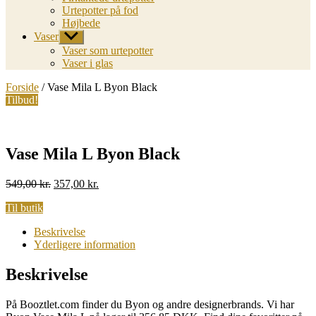
Urtepotter på fod
Højbede
Vaser
Vis
undermenu
Vaser som urtepotter
Vaser i glas
Forside
/ Vase Mila L Byon Black
Tilbud!
Vase Mila L Byon Black
Original
Current
549,00
kr.
357,00
kr.
price
price
Til butik
was:
is:
549,00 kr..
357,00 kr..
Beskrivelse
Yderligere information
Beskrivelse
På Booztlet.com finder du Byon og andre designerbrands. Vi har