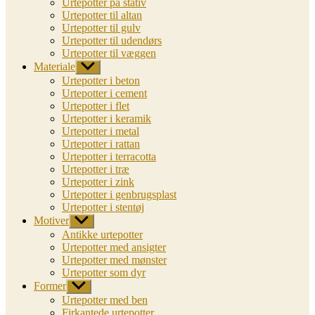
Urtepotter på stativ
Urtepotter til altan
Urtepotter til gulv
Urtepotter til udendørs
Urtepotter til væggen
Materiale
Vis
undermenu
Urtepotter i beton
Urtepotter i cement
Urtepotter i flet
Urtepotter i keramik
Urtepotter i metal
Urtepotter i rattan
Urtepotter i terracotta
Urtepotter i træ
Urtepotter i zink
Urtepotter i genbrugsplast
Urtepotter i stentøj
Motiver
Vis
undermenu
Antikke urtepotter
Urtepotter med ansigter
Urtepotter med mønster
Urtepotter som dyr
Former
Vis
undermenu
Urtepotter med ben
Firkantede urtepotter