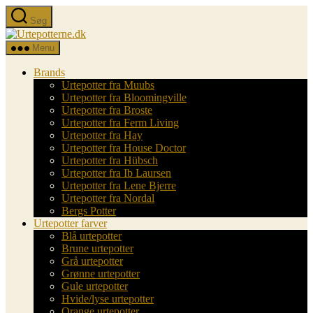
Spring
Søg
til
Urtepotterne.dk
indholdet
Menu
Brands
Urtepotter fra Muubs
Urtepotter fra Bloomingville
Urtepotter fra Broste
Urtepotter fra Ferm Living
Urtepotter fra Hay
Urtepotter fra House Doctor
Urtepotter fra Hübsch
Urtepotter fra Ib Laursen
Urtepotter fra Lene Bjerre
Urtepotter fra Nordal
Bergs Potter
Urtepotter farver
Blå urtepotter
Brune urtepotter
Grå urtepotter
Grønne urtepotter
Gule urtepotter
Hvide/lyse urtepotter
Orange urtepotter