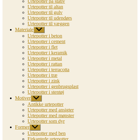
Urtepotter på stativ
Urtepotter til altan
Urtepotter til gulv
Urtepotter til udendørs
Urtepotter til væggen
Materiale
Vis
undermenu
Urtepotter i beton
Urtepotter i cement
Urtepotter i flet
Urtepotter i keramik
Urtepotter i metal
Urtepotter i rattan
Urtepotter i terracotta
Urtepotter i træ
Urtepotter i zink
Urtepotter i genbrugsplast
Urtepotter i stentøj
Motiver
Vis
undermenu
Antikke urtepotter
Urtepotter med ansigter
Urtepotter med mønster
Urtepotter som dyr
Former
Vis
undermenu
Urtepotter med ben
Firkantede urtepotter