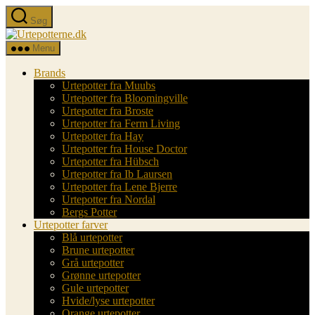
Spring
Søg
til
Urtepotterne.dk
indholdet
Menu
Brands
Urtepotter fra Muubs
Urtepotter fra Bloomingville
Urtepotter fra Broste
Urtepotter fra Ferm Living
Urtepotter fra Hay
Urtepotter fra House Doctor
Urtepotter fra Hübsch
Urtepotter fra Ib Laursen
Urtepotter fra Lene Bjerre
Urtepotter fra Nordal
Bergs Potter
Urtepotter farver
Blå urtepotter
Brune urtepotter
Grå urtepotter
Grønne urtepotter
Gule urtepotter
Hvide/lyse urtepotter
Orange urtepotter