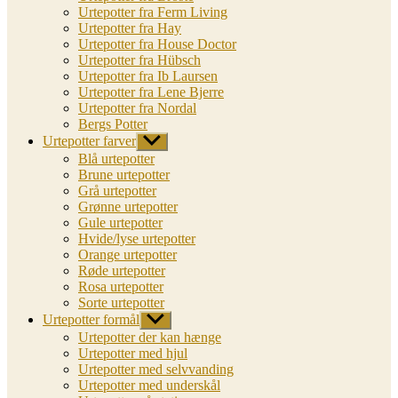
Urtepotter fra Ferm Living
Urtepotter fra Hay
Urtepotter fra House Doctor
Urtepotter fra Hübsch
Urtepotter fra Ib Laursen
Urtepotter fra Lene Bjerre
Urtepotter fra Nordal
Bergs Potter
Urtepotter farver
Vis
undermenu
Blå urtepotter
Brune urtepotter
Grå urtepotter
Grønne urtepotter
Gule urtepotter
Hvide/lyse urtepotter
Orange urtepotter
Røde urtepotter
Rosa urtepotter
Sorte urtepotter
Urtepotter formål
Vis
undermenu
Urtepotter der kan hænge
Urtepotter med hjul
Urtepotter med selvvanding
Urtepotter med underskål