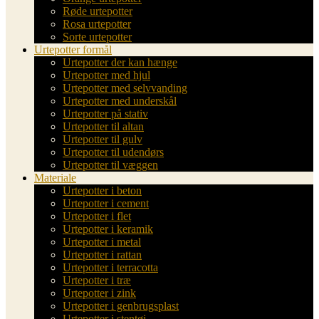
Røde urtepotter
Rosa urtepotter
Sorte urtepotter
Urtepotter formål
Urtepotter der kan hænge
Urtepotter med hjul
Urtepotter med selvvanding
Urtepotter med underskål
Urtepotter på stativ
Urtepotter til altan
Urtepotter til gulv
Urtepotter til udendørs
Urtepotter til væggen
Materiale
Urtepotter i beton
Urtepotter i cement
Urtepotter i flet
Urtepotter i keramik
Urtepotter i metal
Urtepotter i rattan
Urtepotter i terracotta
Urtepotter i træ
Urtepotter i zink
Urtepotter i genbrugsplast
Urtepotter i stentøj