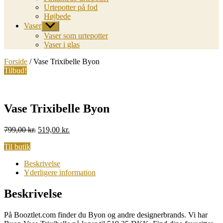
Urtepotter på fod
Højbede
Vaser
Vis
undermenu
Vaser som urtepotter
Vaser i glas
Forside
/ Vase Trixibelle Byon
Tilbud!
Vase Trixibelle Byon
Original
Current
799,00
kr.
519,00
kr.
price
price
Til butik
was:
is:
799,00 kr..
519,00 kr..
Beskrivelse
Yderligere information
Beskrivelse
På Booztlet.com finder du Byon og andre designerbrands. Vi har