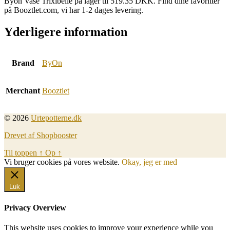
Byon Vase Trixibelle på lager til 519.35 DKK. Find dine favoritter
på Booztlet.com, vi har 1-2 dages levering.
Yderligere information
Brand
ByOn
Merchant
Booztlet
© 2026
Urtepotterne.dk
Drevet af Shopbooster
Til toppen
↑
Op
↑
Vi bruger cookies på vores website.
Okay, jeg er med
Luk
Privacy Overview
This website uses cookies to improve your experience while you