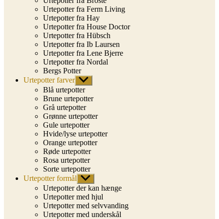
Urtepotter fra Broste
Urtepotter fra Ferm Living
Urtepotter fra Hay
Urtepotter fra House Doctor
Urtepotter fra Hübsch
Urtepotter fra Ib Laursen
Urtepotter fra Lene Bjerre
Urtepotter fra Nordal
Bergs Potter
Urtepotter farver
Vis
undermenu
Blå urtepotter
Brune urtepotter
Grå urtepotter
Grønne urtepotter
Gule urtepotter
Hvide/lyse urtepotter
Orange urtepotter
Røde urtepotter
Rosa urtepotter
Sorte urtepotter
Urtepotter formål
Vis
undermenu
Urtepotter der kan hænge
Urtepotter med hjul
Urtepotter med selvvanding
Urtepotter med underskål