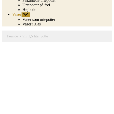
Firkantede urtepotter
Urtepotter på fod
Højbede
Vaser
Vis
undermenu
Vaser som urtepotter
Vaser i glas
Forside
/ Vin 1,5 liter potte