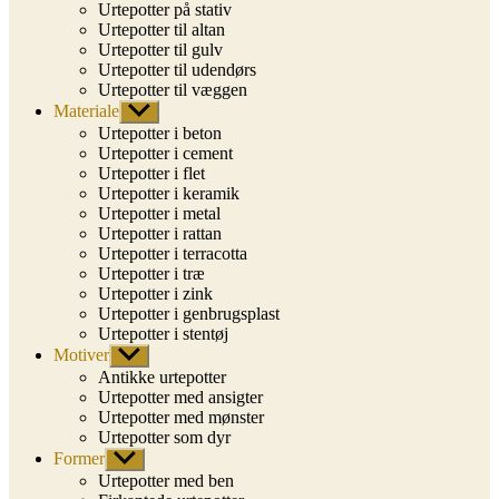
Urtepotter på stativ
Urtepotter til altan
Urtepotter til gulv
Urtepotter til udendørs
Urtepotter til væggen
Materiale
Vis
undermenu
Urtepotter i beton
Urtepotter i cement
Urtepotter i flet
Urtepotter i keramik
Urtepotter i metal
Urtepotter i rattan
Urtepotter i terracotta
Urtepotter i træ
Urtepotter i zink
Urtepotter i genbrugsplast
Urtepotter i stentøj
Motiver
Vis
undermenu
Antikke urtepotter
Urtepotter med ansigter
Urtepotter med mønster
Urtepotter som dyr
Former
Vis
undermenu
Urtepotter med ben