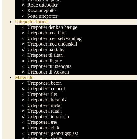
Røde urtepotter
Rosa urtepotter
Sorte urtepotter
Urtepotter formål
Urtepotter der kan hænge
Urtepotter med hjul
Urtepotter med selvvanding
Urtepotter med underskål
Urtepotter på stativ
Urtepotter til altan
Urtepotter til gulv
Urtepotter til udendørs
Urtepotter til væggen
Materiale
Urtepotter i beton
Urtepotter i cement
Urtepotter i flet
Urtepotter i keramik
Urtepotter i metal
Urtepotter i rattan
Urtepotter i terracotta
Urtepotter i træ
Urtepotter i zink
Urtepotter i genbrugsplast
Urtepotter i stentøj