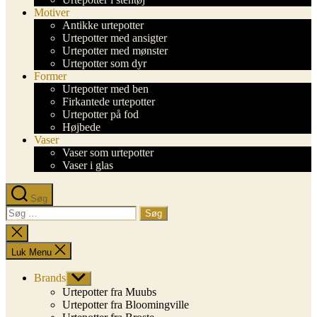
Motiver
Antikke urtepotter
Urtepotter med ansigter
Urtepotter med mønster
Urtepotter som dyr
Former
Urtepotter med ben
Firkantede urtepotter
Urtepotter på fod
Højbede
Vaser
Vaser som urtepotter
Vaser i glas
Søg
Søg
efter:
Luk
søgning
Luk Menu
Brands
Vis
undermenu
Urtepotter fra Muubs
Urtepotter fra Bloomingville