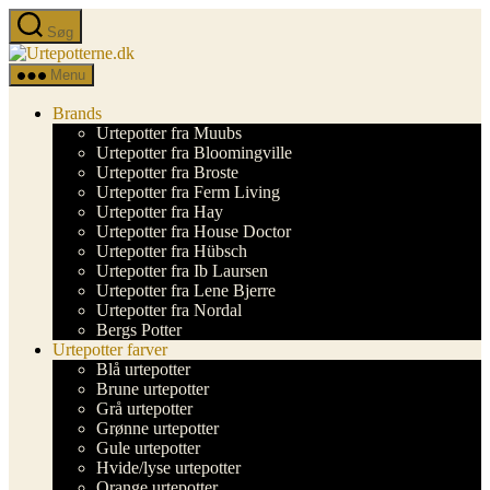
Spring
Søg
til
Urtepotterne.dk
indholdet
Menu
Brands
Urtepotter fra Muubs
Urtepotter fra Bloomingville
Urtepotter fra Broste
Urtepotter fra Ferm Living
Urtepotter fra Hay
Urtepotter fra House Doctor
Urtepotter fra Hübsch
Urtepotter fra Ib Laursen
Urtepotter fra Lene Bjerre
Urtepotter fra Nordal
Bergs Potter
Urtepotter farver
Blå urtepotter
Brune urtepotter
Grå urtepotter
Grønne urtepotter
Gule urtepotter
Hvide/lyse urtepotter
Orange urtepotter