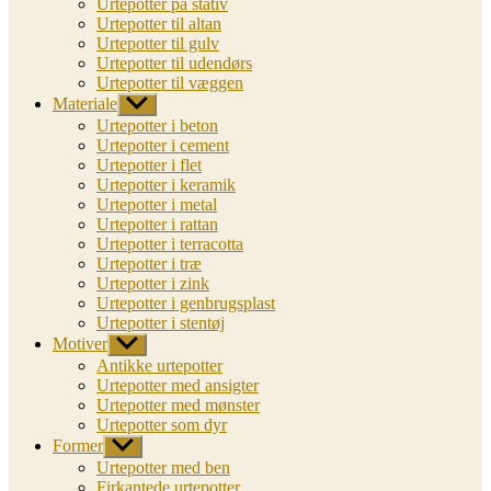
Urtepotter på stativ
Urtepotter til altan
Urtepotter til gulv
Urtepotter til udendørs
Urtepotter til væggen
Materiale
Vis
undermenu
Urtepotter i beton
Urtepotter i cement
Urtepotter i flet
Urtepotter i keramik
Urtepotter i metal
Urtepotter i rattan
Urtepotter i terracotta
Urtepotter i træ
Urtepotter i zink
Urtepotter i genbrugsplast
Urtepotter i stentøj
Motiver
Vis
undermenu
Antikke urtepotter
Urtepotter med ansigter
Urtepotter med mønster
Urtepotter som dyr
Former
Vis
undermenu
Urtepotter med ben
Firkantede urtepotter