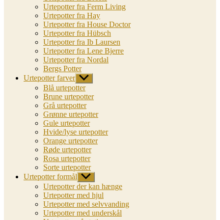
Urtepotter fra Ferm Living
Urtepotter fra Hay
Urtepotter fra House Doctor
Urtepotter fra Hübsch
Urtepotter fra Ib Laursen
Urtepotter fra Lene Bjerre
Urtepotter fra Nordal
Bergs Potter
Urtepotter farver
Vis
undermenu
Blå urtepotter
Brune urtepotter
Grå urtepotter
Grønne urtepotter
Gule urtepotter
Hvide/lyse urtepotter
Orange urtepotter
Røde urtepotter
Rosa urtepotter
Sorte urtepotter
Urtepotter formål
Vis
undermenu
Urtepotter der kan hænge
Urtepotter med hjul
Urtepotter med selvvanding
Urtepotter med underskål