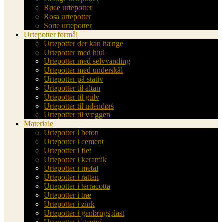
Røde urtepotter
Rosa urtepotter
Sorte urtepotter
Urtepotter formål
Urtepotter der kan hænge
Urtepotter med hjul
Urtepotter med selvvanding
Urtepotter med underskål
Urtepotter på stativ
Urtepotter til altan
Urtepotter til gulv
Urtepotter til udendørs
Urtepotter til væggen
Materiale
Urtepotter i beton
Urtepotter i cement
Urtepotter i flet
Urtepotter i keramik
Urtepotter i metal
Urtepotter i rattan
Urtepotter i terracotta
Urtepotter i træ
Urtepotter i zink
Urtepotter i genbrugsplast
Urtepotter i stentøj