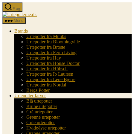
Spring
Søg
til
Urtepotterne.dk
indholdet
Menu
Brands
Urtepotter fra Muubs
Urtepotter fra Bloomingville
Urtepotter fra Broste
Urtepotter fra Ferm Living
Urtepotter fra Hay
Urtepotter fra House Doctor
Urtepotter fra Hübsch
Urtepotter fra Ib Laursen
Urtepotter fra Lene Bjerre
Urtepotter fra Nordal
Bergs Potter
Urtepotter farver
Blå urtepotter
Brune urtepotter
Grå urtepotter
Grønne urtepotter
Gule urtepotter
Hvide/lyse urtepotter
Orange urtepotter