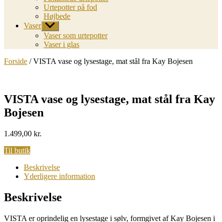
Urtepotter på fod
Højbede
Vaser
Vis
undermenu
Vaser som urtepotter
Vaser i glas
Forside
/ VISTA vase og lysestage, mat stål fra Kay Bojesen
VISTA vase og lysestage, mat stål fra Kay
Bojesen
1.499,00
kr.
Til butik
Beskrivelse
Yderligere information
Beskrivelse
VISTA er oprindelig en lysestage i sølv, formgivet af Kay Bojesen i