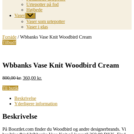
Urtepotter på fod
Højbede
Vaser
Vis
undermenu
Vaser som urtepotter
Vaser i glas
Forside
/ Wbbanks Vase Knit Woodbird Cream
Tilbud!
Wbbanks Vase Knit Woodbird Cream
Original
Current
800,00
kr.
360,00
kr.
price
price
Til butik
was:
is:
800,00 kr..
360,00 kr..
Beskrivelse
Yderligere information
Beskrivelse
På Booztlet.com finder du Woodbird og andre designerbrands. Vi