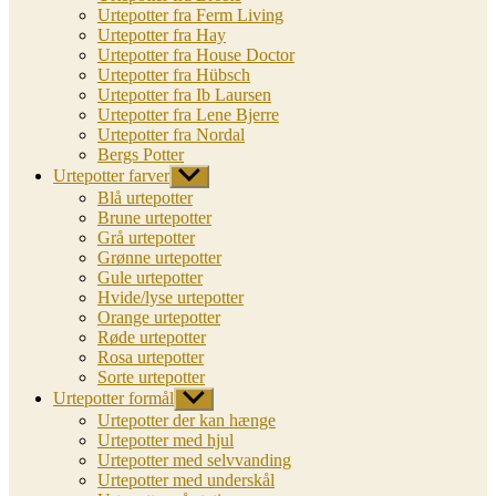
Urtepotter fra Ferm Living
Urtepotter fra Hay
Urtepotter fra House Doctor
Urtepotter fra Hübsch
Urtepotter fra Ib Laursen
Urtepotter fra Lene Bjerre
Urtepotter fra Nordal
Bergs Potter
Urtepotter farver
Vis
undermenu
Blå urtepotter
Brune urtepotter
Grå urtepotter
Grønne urtepotter
Gule urtepotter
Hvide/lyse urtepotter
Orange urtepotter
Røde urtepotter
Rosa urtepotter
Sorte urtepotter
Urtepotter formål
Vis
undermenu
Urtepotter der kan hænge
Urtepotter med hjul
Urtepotter med selvvanding
Urtepotter med underskål