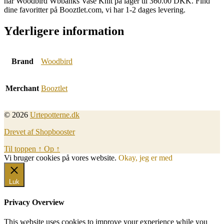
har Woodbird Wbbanks Vase Knit på lager til 360.00 DKK. Find
dine favoritter på Booztlet.com, vi har 1-2 dages levering.
Yderligere information
Brand
Woodbird
Merchant
Booztlet
© 2026
Urtepotterne.dk
Drevet af Shopbooster
Til toppen
↑
Op
↑
Vi bruger cookies på vores website.
Okay, jeg er med
Luk
Privacy Overview
This website uses cookies to improve your experience while you