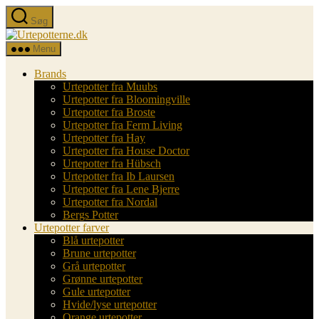
Spring
Søg
til
Urtepotterne.dk
indholdet
Menu
Brands
Urtepotter fra Muubs
Urtepotter fra Bloomingville
Urtepotter fra Broste
Urtepotter fra Ferm Living
Urtepotter fra Hay
Urtepotter fra House Doctor
Urtepotter fra Hübsch
Urtepotter fra Ib Laursen
Urtepotter fra Lene Bjerre
Urtepotter fra Nordal
Bergs Potter
Urtepotter farver
Blå urtepotter
Brune urtepotter
Grå urtepotter
Grønne urtepotter
Gule urtepotter
Hvide/lyse urtepotter
Orange urtepotter