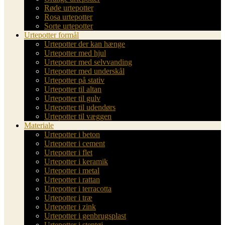
Røde urtepotter
Rosa urtepotter
Sorte urtepotter
Urtepotter formål
Urtepotter der kan hænge
Urtepotter med hjul
Urtepotter med selvvanding
Urtepotter med underskål
Urtepotter på stativ
Urtepotter til altan
Urtepotter til gulv
Urtepotter til udendørs
Urtepotter til væggen
Materiale
Urtepotter i beton
Urtepotter i cement
Urtepotter i flet
Urtepotter i keramik
Urtepotter i metal
Urtepotter i rattan
Urtepotter i terracotta
Urtepotter i træ
Urtepotter i zink
Urtepotter i genbrugsplast
Urtepotter i stentøj