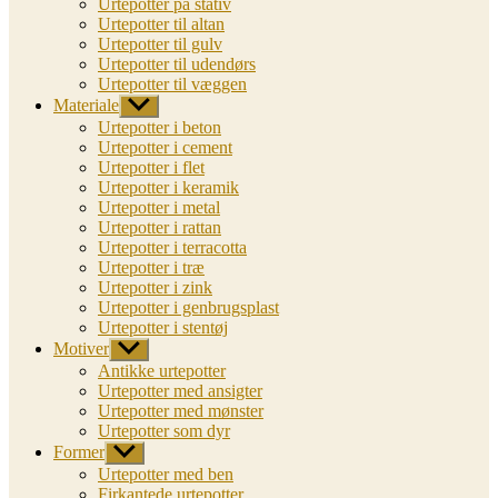
Urtepotter på stativ
Urtepotter til altan
Urtepotter til gulv
Urtepotter til udendørs
Urtepotter til væggen
Materiale
Vis
undermenu
Urtepotter i beton
Urtepotter i cement
Urtepotter i flet
Urtepotter i keramik
Urtepotter i metal
Urtepotter i rattan
Urtepotter i terracotta
Urtepotter i træ
Urtepotter i zink
Urtepotter i genbrugsplast
Urtepotter i stentøj
Motiver
Vis
undermenu
Antikke urtepotter
Urtepotter med ansigter
Urtepotter med mønster
Urtepotter som dyr
Former
Vis
undermenu
Urtepotter med ben
Firkantede urtepotter