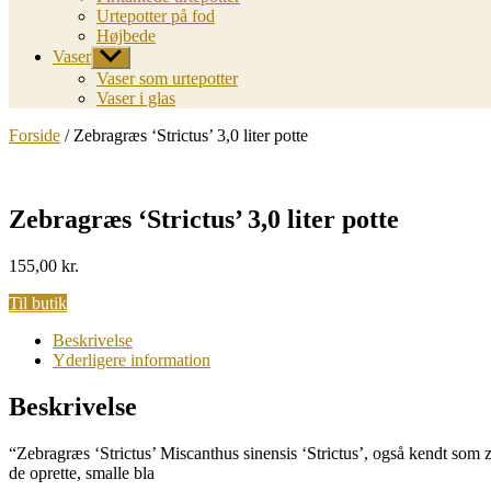
Urtepotter på fod
Højbede
Vaser
Vis
undermenu
Vaser som urtepotter
Vaser i glas
Forside
/ Zebragræs ‘Strictus’ 3,0 liter potte
Zebragræs ‘Strictus’ 3,0 liter potte
155,00
kr.
Til butik
Beskrivelse
Yderligere information
Beskrivelse
“Zebragræs ‘Strictus’ Miscanthus sinensis ‘Strictus’, også kendt som z
de oprette, smalle bla