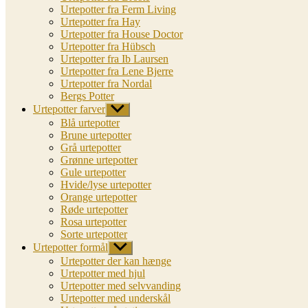
Urtepotter fra Ferm Living
Urtepotter fra Hay
Urtepotter fra House Doctor
Urtepotter fra Hübsch
Urtepotter fra Ib Laursen
Urtepotter fra Lene Bjerre
Urtepotter fra Nordal
Bergs Potter
Urtepotter farver
Vis
undermenu
Blå urtepotter
Brune urtepotter
Grå urtepotter
Grønne urtepotter
Gule urtepotter
Hvide/lyse urtepotter
Orange urtepotter
Røde urtepotter
Rosa urtepotter
Sorte urtepotter
Urtepotter formål
Vis
undermenu
Urtepotter der kan hænge
Urtepotter med hjul
Urtepotter med selvvanding
Urtepotter med underskål