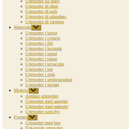
Urtepotter på stativ
Urtepotter til altan
Urtepotter til gulv
Urtepotter til udendørs
Urtepotter til væggen
Materiale
Vis
undermenu
Urtepotter i beton
Urtepotter i cement
Urtepotter i flet
Urtepotter i keramik
Urtepotter i metal
Urtepotter i rattan
Urtepotter i terracotta
Urtepotter i træ
Urtepotter i zink
Urtepotter i genbrugsplast
Urtepotter i stentøj
Motiver
Vis
undermenu
Antikke urtepotter
Urtepotter med ansigter
Urtepotter med mønster
Urtepotter som dyr
Former
Vis
undermenu
Urtepotter med ben
Firkantede urtepotter