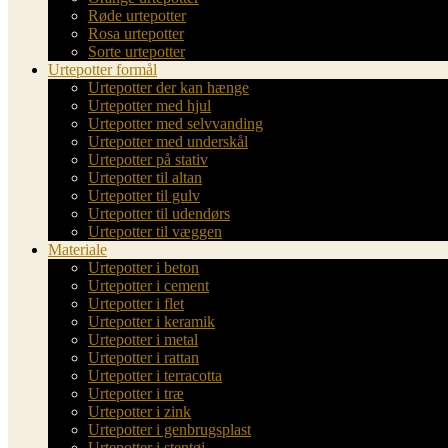
Røde urtepotter
Rosa urtepotter
Sorte urtepotter
Urtepotter formål
Urtepotter der kan hænge
Urtepotter med hjul
Urtepotter med selvvanding
Urtepotter med underskål
Urtepotter på stativ
Urtepotter til altan
Urtepotter til gulv
Urtepotter til udendørs
Urtepotter til væggen
Materiale
Urtepotter i beton
Urtepotter i cement
Urtepotter i flet
Urtepotter i keramik
Urtepotter i metal
Urtepotter i rattan
Urtepotter i terracotta
Urtepotter i træ
Urtepotter i zink
Urtepotter i genbrugsplast
Urtepotter i stentøj