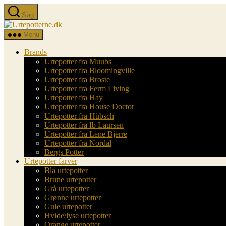
Spring
Søg
til
Urtepotterne.dk
indholdet
Menu
Brands
Urtepotter fra Muubs
Urtepotter fra Bloomingville
Urtepotter fra Broste
Urtepotter fra Ferm Living
Urtepotter fra Hay
Urtepotter fra House Doctor
Urtepotter fra Hübsch
Urtepotter fra Ib Laursen
Urtepotter fra Lene Bjerre
Urtepotter fra Nordal
Bergs Potter
Urtepotter farver
Blå urtepotter
Brune urtepotter
Grå urtepotter
Grønne urtepotter
Gule urtepotter
Hvide/lyse urtepotter
Orange urtepotter