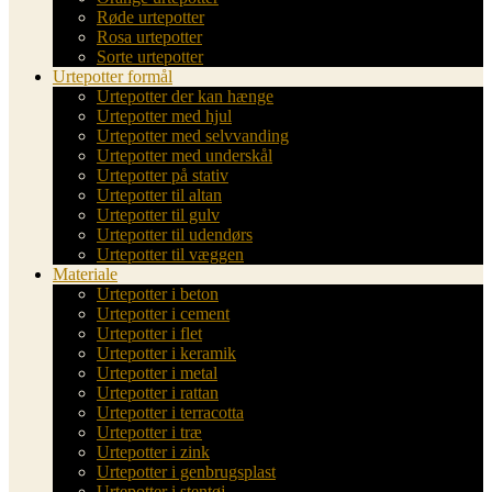
Røde urtepotter
Rosa urtepotter
Sorte urtepotter
Urtepotter formål
Urtepotter der kan hænge
Urtepotter med hjul
Urtepotter med selvvanding
Urtepotter med underskål
Urtepotter på stativ
Urtepotter til altan
Urtepotter til gulv
Urtepotter til udendørs
Urtepotter til væggen
Materiale
Urtepotter i beton
Urtepotter i cement
Urtepotter i flet
Urtepotter i keramik
Urtepotter i metal
Urtepotter i rattan
Urtepotter i terracotta
Urtepotter i træ
Urtepotter i zink
Urtepotter i genbrugsplast
Urtepotter i stentøj