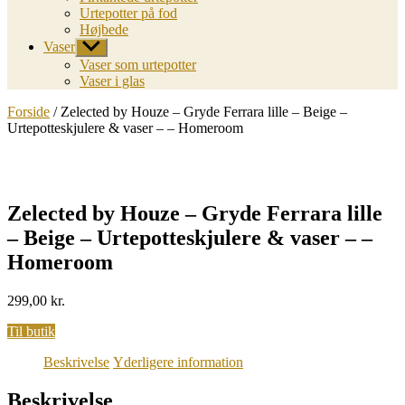
Urtepotter på fod
Højbede
Vaser
Vis
undermenu
Vaser som urtepotter
Vaser i glas
Forside
/ Zelected by Houze – Gryde Ferrara lille – Beige –
Urtepotteskjulere & vaser – – Homeroom
Zelected by Houze – Gryde Ferrara lille
– Beige – Urtepotteskjulere & vaser – –
Homeroom
299,00
kr.
Til butik
Beskrivelse
Yderligere information
Beskrivelse