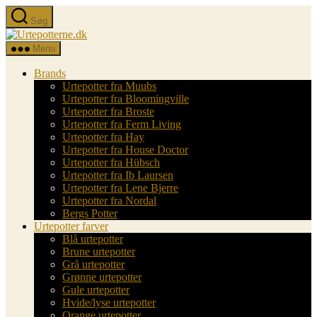
Spring
Søg
til
Urtepotterne.dk
indholdet
Menu
Brands
Urtepotter fra Muubs
Urtepotter fra Bloomingville
Urtepotter fra Broste
Urtepotter fra Ferm Living
Urtepotter fra Hay
Urtepotter fra House Doctor
Urtepotter fra Hübsch
Urtepotter fra Ib Laursen
Urtepotter fra Lene Bjerre
Urtepotter fra Nordal
Bergs Potter
Urtepotter farver
Blå urtepotter
Brune urtepotter
Grå urtepotter
Grønne urtepotter
Gule urtepotter
Hvide/lyse urtepotter
Orange urtepotter