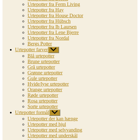
Urtepotter fra Ferm Living
Urtepotter fra Hay
Urtepotter fra House Doctor
Urtepotter fra Hübsch
Urtepotter fra Ib Laursen
Urtepotter fra Lene Bjerre
Urtepotter fra Nordal
Bergs Potter
Urtepotter farver
Vis
undermenu
Blå urtepotter
Brune urtepotter
Grå urtepotter
Grønne urtepotter
Gule urtepotter
Hvide/lyse urtepotter
Orange urtepotter
Røde urtepotter
Rosa urtepotter
Sorte urtepotter
Urtepotter formål
Vis
undermenu
Urtepotter der kan hænge
Urtepotter med hjul
Urtepotter med selvvanding
Urtepotter med underskål