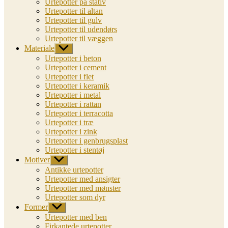
Urtepotter på stativ
Urtepotter til altan
Urtepotter til gulv
Urtepotter til udendørs
Urtepotter til væggen
Materiale
Vis
undermenu
Urtepotter i beton
Urtepotter i cement
Urtepotter i flet
Urtepotter i keramik
Urtepotter i metal
Urtepotter i rattan
Urtepotter i terracotta
Urtepotter i træ
Urtepotter i zink
Urtepotter i genbrugsplast
Urtepotter i stentøj
Motiver
Vis
undermenu
Antikke urtepotter
Urtepotter med ansigter
Urtepotter med mønster
Urtepotter som dyr
Former
Vis
undermenu
Urtepotter med ben
Firkantede urtepotter