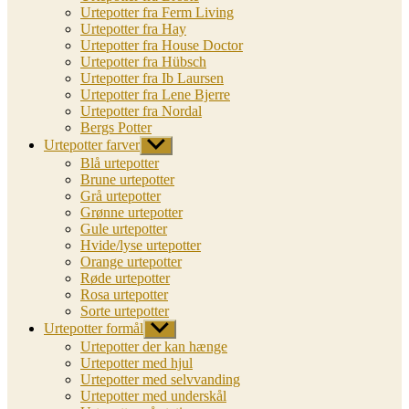
Urtepotter fra Ferm Living
Urtepotter fra Hay
Urtepotter fra House Doctor
Urtepotter fra Hübsch
Urtepotter fra Ib Laursen
Urtepotter fra Lene Bjerre
Urtepotter fra Nordal
Bergs Potter
Urtepotter farver
Vis
undermenu
Blå urtepotter
Brune urtepotter
Grå urtepotter
Grønne urtepotter
Gule urtepotter
Hvide/lyse urtepotter
Orange urtepotter
Røde urtepotter
Rosa urtepotter
Sorte urtepotter
Urtepotter formål
Vis
undermenu
Urtepotter der kan hænge
Urtepotter med hjul
Urtepotter med selvvanding
Urtepotter med underskål