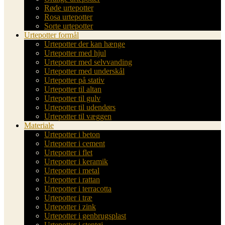
Røde urtepotter
Rosa urtepotter
Sorte urtepotter
Urtepotter formål
Urtepotter der kan hænge
Urtepotter med hjul
Urtepotter med selvvanding
Urtepotter med underskål
Urtepotter på stativ
Urtepotter til altan
Urtepotter til gulv
Urtepotter til udendørs
Urtepotter til væggen
Materiale
Urtepotter i beton
Urtepotter i cement
Urtepotter i flet
Urtepotter i keramik
Urtepotter i metal
Urtepotter i rattan
Urtepotter i terracotta
Urtepotter i træ
Urtepotter i zink
Urtepotter i genbrugsplast
Urtepotter i stentøj