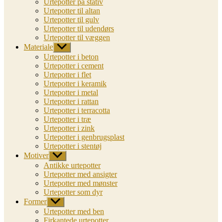
Urtepotter på stativ
Urtepotter til altan
Urtepotter til gulv
Urtepotter til udendørs
Urtepotter til væggen
Materiale
Vis
undermenu
Urtepotter i beton
Urtepotter i cement
Urtepotter i flet
Urtepotter i keramik
Urtepotter i metal
Urtepotter i rattan
Urtepotter i terracotta
Urtepotter i træ
Urtepotter i zink
Urtepotter i genbrugsplast
Urtepotter i stentøj
Motiver
Vis
undermenu
Antikke urtepotter
Urtepotter med ansigter
Urtepotter med mønster
Urtepotter som dyr
Former
Vis
undermenu
Urtepotter med ben
Firkantede urtepotter