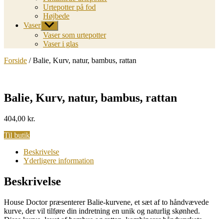
Urtepotter på fod
Højbede
Vaser
Vis
undermenu
Vaser som urtepotter
Vaser i glas
Forside
/ Balie, Kurv, natur, bambus, rattan
Balie, Kurv, natur, bambus, rattan
404,00
kr.
Til butik
Beskrivelse
Yderligere information
Beskrivelse
House Doctor præsenterer Balie-kurvene, et sæt af to håndvævede
kurve, der vil tilføre din indretning en unik og naturlig skønhed.