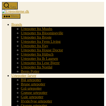
Spring
Søg
til
Urtepotterne.dk
indholdet
Menu
Brands
Urtepotter fra Muubs
Urtepotter fra Bloomingville
Urtepotter fra Broste
Urtepotter fra Ferm Living
Urtepotter fra Hay
Urtepotter fra House Doctor
Urtepotter fra Hübsch
Urtepotter fra Ib Laursen
Urtepotter fra Lene Bjerre
Urtepotter fra Nordal
Bergs Potter
Urtepotter farver
Blå urtepotter
Brune urtepotter
Grå urtepotter
Grønne urtepotter
Gule urtepotter
Hvide/lyse urtepotter
Orange urtepotter