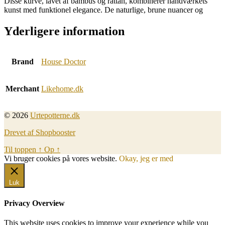
Disse kurve, lavet af bambus og rattan, kombinerer håndværkets
kunst med funktionel elegance. De naturlige, brune nuancer og
Yderligere information
Brand
House Doctor
Merchant
Likehome.dk
© 2026
Urtepotterne.dk
Drevet af Shopbooster
Til toppen
↑
Op
↑
Vi bruger cookies på vores website.
Okay, jeg er med
Luk
Privacy Overview
This website uses cookies to improve your experience while you