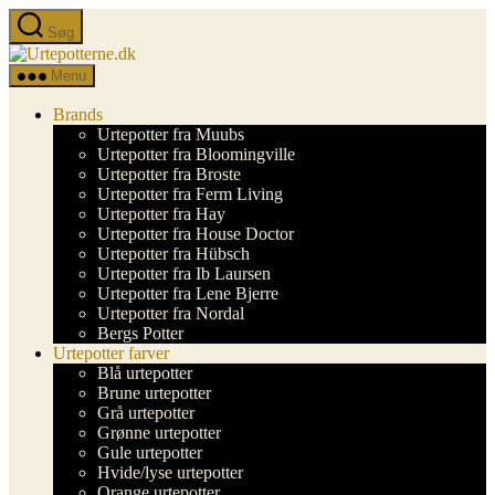
Spring
Søg
til
Urtepotterne.dk
indholdet
Menu
Brands
Urtepotter fra Muubs
Urtepotter fra Bloomingville
Urtepotter fra Broste
Urtepotter fra Ferm Living
Urtepotter fra Hay
Urtepotter fra House Doctor
Urtepotter fra Hübsch
Urtepotter fra Ib Laursen
Urtepotter fra Lene Bjerre
Urtepotter fra Nordal
Bergs Potter
Urtepotter farver
Blå urtepotter
Brune urtepotter
Grå urtepotter
Grønne urtepotter
Gule urtepotter
Hvide/lyse urtepotter
Orange urtepotter