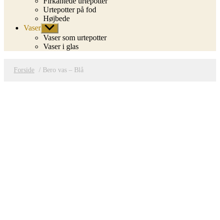
Firkantede urtepotter
Urtepotter på fod
Højbede
Vaser
Vis
undermenu
Vaser som urtepotter
Vaser i glas
Forside
/ Bero vas – Blå