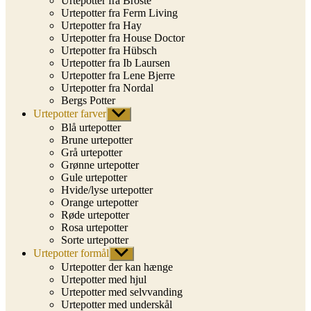
Urtepotter fra Broste
Urtepotter fra Ferm Living
Urtepotter fra Hay
Urtepotter fra House Doctor
Urtepotter fra Hübsch
Urtepotter fra Ib Laursen
Urtepotter fra Lene Bjerre
Urtepotter fra Nordal
Bergs Potter
Urtepotter farver
Vis
undermenu
Blå urtepotter
Brune urtepotter
Grå urtepotter
Grønne urtepotter
Gule urtepotter
Hvide/lyse urtepotter
Orange urtepotter
Røde urtepotter
Rosa urtepotter
Sorte urtepotter
Urtepotter formål
Vis
undermenu
Urtepotter der kan hænge
Urtepotter med hjul
Urtepotter med selvvanding
Urtepotter med underskål