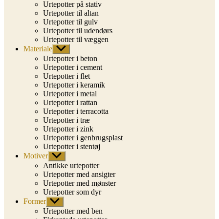
Urtepotter på stativ
Urtepotter til altan
Urtepotter til gulv
Urtepotter til udendørs
Urtepotter til væggen
Materiale
Vis
undermenu
Urtepotter i beton
Urtepotter i cement
Urtepotter i flet
Urtepotter i keramik
Urtepotter i metal
Urtepotter i rattan
Urtepotter i terracotta
Urtepotter i træ
Urtepotter i zink
Urtepotter i genbrugsplast
Urtepotter i stentøj
Motiver
Vis
undermenu
Antikke urtepotter
Urtepotter med ansigter
Urtepotter med mønster
Urtepotter som dyr
Former
Vis
undermenu
Urtepotter med ben