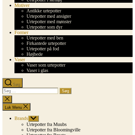
Motiver
Antikke urtepotter
Urtepotter med ansigter
Urtepotter med mønster
Urtepotter som dyr
Former
Urtepotter med ben
Firkantede urtepotter
Urtepotter på fod
Højbede
Vaser
Vaser som urtepotter
Vaser i glas
Søg
Søg
efter:
Luk
søgning
Luk Menu
Brands
Vis
undermenu
Urtepotter fra Muubs
Urtepotter fra Bloomingville