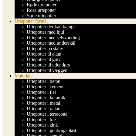
Røde urtepotter
Rosa urtepotter
Sorte urtepotter
Urtepotter formål
Urtepotter der kan hænge
Urtepotter med hjul
Urtepotter med selvvanding
Urtepotter med underskål
Urtepotter på stativ
Urtepotter til altan
Urtepotter til gulv
Urtepotter til udendørs
Urtepotter til væggen
Materiale
Urtepotter i beton
Urtepotter i cement
Urtepotter i flet
Urtepotter i keramik
Urtepotter i metal
Urtepotter i rattan
Urtepotter i terracotta
Urtepotter i træ
Urtepotter i zink
Urtepotter i genbrugsplast
Urtepotter i stentøj