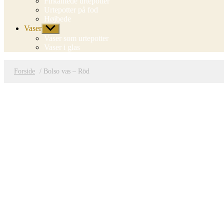
Firkantede urtepotter
Urtepotter på fod
Højbede
Vaser
Vis
undermenu
Vaser som urtepotter
Vaser i glas
Forside
/ Bolso vas – Röd