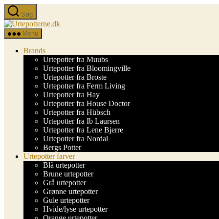
Spring
Søg
til
Urtepotterne.dk
indholdet
Menu
Brands
Urtepotter fra Muubs
Urtepotter fra Bloomingville
Urtepotter fra Broste
Urtepotter fra Ferm Living
Urtepotter fra Hay
Urtepotter fra House Doctor
Urtepotter fra Hübsch
Urtepotter fra Ib Laursen
Urtepotter fra Lene Bjerre
Urtepotter fra Nordal
Bergs Potter
Urtepotter farver
Blå urtepotter
Brune urtepotter
Grå urtepotter
Grønne urtepotter
Gule urtepotter
Hvide/lyse urtepotter
Orange urtepotter