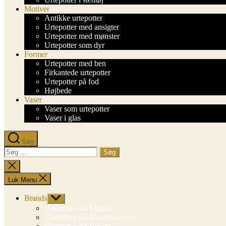
Motiver
Antikke urtepotter
Urtepotter med ansigter
Urtepotter med mønster
Urtepotter som dyr
Former
Urtepotter med ben
Firkantede urtepotter
Urtepotter på fod
Højbede
Vaser
Vaser som urtepotter
Vaser i glas
Søg
Søg
efter:
Luk
søgning
Luk Menu
Brands
Vis
undermenu
Urtepotter fra Muubs
Urtepotter fra Bloomingville