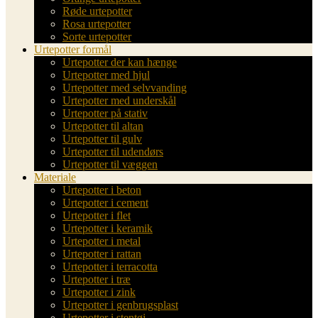
Røde urtepotter
Rosa urtepotter
Sorte urtepotter
Urtepotter formål
Urtepotter der kan hænge
Urtepotter med hjul
Urtepotter med selvvanding
Urtepotter med underskål
Urtepotter på stativ
Urtepotter til altan
Urtepotter til gulv
Urtepotter til udendørs
Urtepotter til væggen
Materiale
Urtepotter i beton
Urtepotter i cement
Urtepotter i flet
Urtepotter i keramik
Urtepotter i metal
Urtepotter i rattan
Urtepotter i terracotta
Urtepotter i træ
Urtepotter i zink
Urtepotter i genbrugsplast
Urtepotter i stentøj