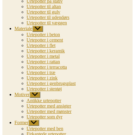
Urtepotter på stativ
Urtepotter til altan
Urtepotter til gulv
Urtepotter til udendørs
Urtepotter til væggen
Materiale
Vis
undermenu
Urtepotter i beton
Urtepotter i cement
Urtepotter i flet
Urtepotter i keramik
Urtepotter i metal
Urtepotter i rattan
Urtepotter i terracotta
Urtepotter i træ
Urtepotter i zink
Urtepotter i genbrugsplast
Urtepotter i stentøj
Motiver
Vis
undermenu
Antikke urtepotter
Urtepotter med ansigter
Urtepotter med mønster
Urtepotter som dyr
Former
Vis
undermenu
Urtepotter med ben
Firkantede urtepotter