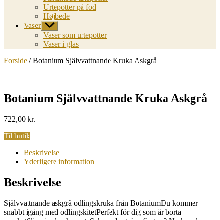
Urtepotter på fod
Højbede
Vaser
Vis
undermenu
Vaser som urtepotter
Vaser i glas
Forside
/ Botanium Självvattnande Kruka Askgrå
Botanium Självvattnande Kruka Askgrå
722,00
kr.
Til butik
Beskrivelse
Yderligere information
Beskrivelse
Självvattnande askgrå odlingskruka från BotaniumDu kommer
snabbt igång med odlingskitetPerfekt för dig som är borta