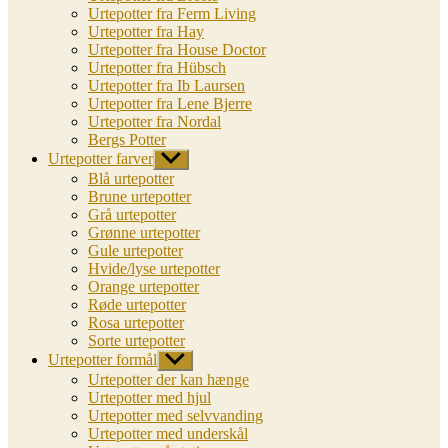
Urtepotter fra Ferm Living
Urtepotter fra Hay
Urtepotter fra House Doctor
Urtepotter fra Hübsch
Urtepotter fra Ib Laursen
Urtepotter fra Lene Bjerre
Urtepotter fra Nordal
Bergs Potter
Urtepotter farver
Vis
undermenu
Blå urtepotter
Brune urtepotter
Grå urtepotter
Grønne urtepotter
Gule urtepotter
Hvide/lyse urtepotter
Orange urtepotter
Røde urtepotter
Rosa urtepotter
Sorte urtepotter
Urtepotter formål
Vis
undermenu
Urtepotter der kan hænge
Urtepotter med hjul
Urtepotter med selvvanding
Urtepotter med underskål