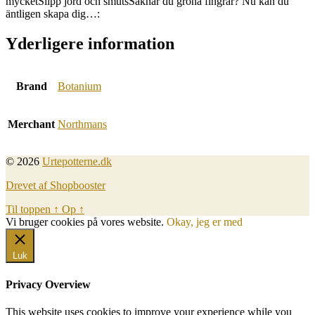
mycketSlipp jord och smutsSaknar du gröna fingrar? Nu kan du
äntligen skapa dig…:
Yderligere information
Brand
Botanium
Merchant
Northmans
© 2026
Urtepotterne.dk
Drevet af Shopbooster
Til toppen
↑
Op
↑
Vi bruger cookies på vores website.
Okay, jeg er med
Luk
Privacy Overview
This website uses cookies to improve your experience while you