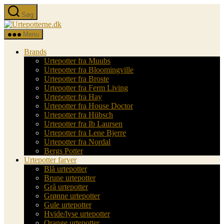
Spring
Søg
til
Urtepotterne.dk
indholdet
Menu
Brands
Urtepotter fra Muubs
Urtepotter fra Bloomingville
Urtepotter fra Broste
Urtepotter fra Ferm Living
Urtepotter fra Hay
Urtepotter fra House Doctor
Urtepotter fra Hübsch
Urtepotter fra Ib Laursen
Urtepotter fra Lene Bjerre
Urtepotter fra Nordal
Bergs Potter
Urtepotter farver
Blå urtepotter
Brune urtepotter
Grå urtepotter
Grønne urtepotter
Gule urtepotter
Hvide/lyse urtepotter
Orange urtepotter