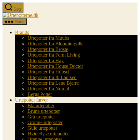
Spring
Søg
til
Urtepotterne.dk
indholdet
Menu
Brands
Urtepotter fra Muubs
Urtepotter fra Bloomingville
Urtepotter fra Broste
Urtepotter fra Ferm Living
Urtepotter fra Hay
Urtepotter fra House Doctor
Urtepotter fra Hübsch
Urtepotter fra Ib Laursen
Urtepotter fra Lene Bjerre
Urtepotter fra Nordal
Bergs Potter
Urtepotter farver
Blå urtepotter
Brune urtepotter
Grå urtepotter
Grønne urtepotter
Gule urtepotter
Hvide/lyse urtepotter
Orange urtepotter