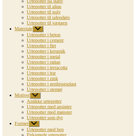
Urtepotter på stativ
Urtepotter til altan
Urtepotter til gulv
Urtepotter til udendørs
Urtepotter til væggen
Materiale
Vis
undermenu
Urtepotter i beton
Urtepotter i cement
Urtepotter i flet
Urtepotter i keramik
Urtepotter i metal
Urtepotter i rattan
Urtepotter i terracotta
Urtepotter i træ
Urtepotter i zink
Urtepotter i genbrugsplast
Urtepotter i stentøj
Motiver
Vis
undermenu
Antikke urtepotter
Urtepotter med ansigter
Urtepotter med mønster
Urtepotter som dyr
Former
Vis
undermenu
Urtepotter med ben
Firkantede urtepotter