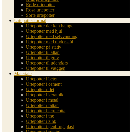
Røde urtepotter
Rosa urtepotter
Sorte urtepotter
Urtepotter formål
Urtepotter der kan hænge
Urtepotter med hjul
Urtepotter med selvvanding
Urtepotter med underskål
Urtepotter på stativ
Urtepotter til altan
Urtepotter til gulv
Urtepotter til udendørs
Urtepotter til væggen
Materiale
Urtepotter i beton
Urtepotter i cement
Urtepotter i flet
Urtepotter i keramik
Urtepotter i metal
Urtepotter i rattan
Urtepotter i terracotta
Urtepotter i træ
Urtepotter i zink
Urtepotter i genbrugsplast
Urtepotter i stentøj