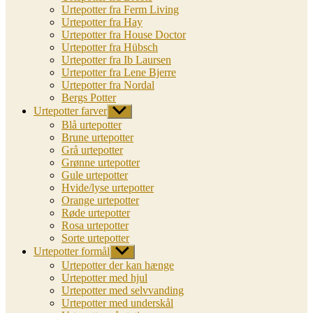
Urtepotter fra Ferm Living
Urtepotter fra Hay
Urtepotter fra House Doctor
Urtepotter fra Hübsch
Urtepotter fra Ib Laursen
Urtepotter fra Lene Bjerre
Urtepotter fra Nordal
Bergs Potter
Urtepotter farver
Vis
undermenu
Blå urtepotter
Brune urtepotter
Grå urtepotter
Grønne urtepotter
Gule urtepotter
Hvide/lyse urtepotter
Orange urtepotter
Røde urtepotter
Rosa urtepotter
Sorte urtepotter
Urtepotter formål
Vis
undermenu
Urtepotter der kan hænge
Urtepotter med hjul
Urtepotter med selvvanding
Urtepotter med underskål