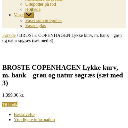
Urtepotter på fod
Højbede
Vaser
Vis
undermenu
Vaser som urtepotter
Vaser i glas
Forside
/ BROSTE COPENHAGEN Lykke kurv, m. hank – grøn
og natur søgræs (sæt med 3)
BROSTE COPENHAGEN Lykke kurv,
m. hank – grøn og natur søgræs (sæt med
3)
1.399,00
kr.
Til butik
Beskrivelse
Yderligere information