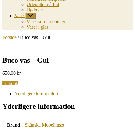
Urtepotter på fod
Højbede
Vaser
Vis
undermenu
Vaser som urtepotter
Vaser i glas
Forside
/ Buco vas – Gul
Buco vas – Gul
650,00
kr.
Til butik
Yderligere information
Yderligere information
Brand
Skånska Möbelhuset