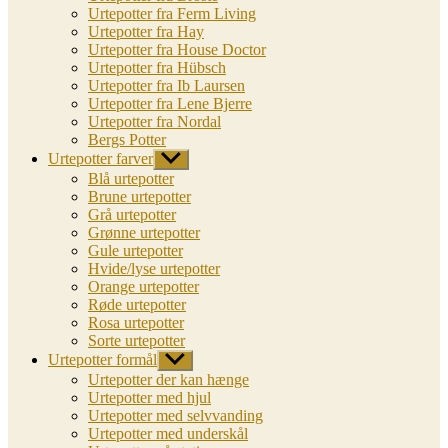
Urtepotter fra Ferm Living
Urtepotter fra Hay
Urtepotter fra House Doctor
Urtepotter fra Hübsch
Urtepotter fra Ib Laursen
Urtepotter fra Lene Bjerre
Urtepotter fra Nordal
Bergs Potter
Urtepotter farver
Vis
undermenu
Blå urtepotter
Brune urtepotter
Grå urtepotter
Grønne urtepotter
Gule urtepotter
Hvide/lyse urtepotter
Orange urtepotter
Røde urtepotter
Rosa urtepotter
Sorte urtepotter
Urtepotter formål
Vis
undermenu
Urtepotter der kan hænge
Urtepotter med hjul
Urtepotter med selvvanding
Urtepotter med underskål