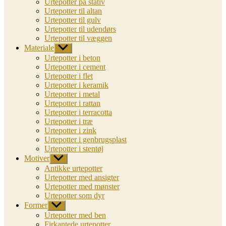
Urtepotter på stativ
Urtepotter til altan
Urtepotter til gulv
Urtepotter til udendørs
Urtepotter til væggen
Materiale
Vis
undermenu
Urtepotter i beton
Urtepotter i cement
Urtepotter i flet
Urtepotter i keramik
Urtepotter i metal
Urtepotter i rattan
Urtepotter i terracotta
Urtepotter i træ
Urtepotter i zink
Urtepotter i genbrugsplast
Urtepotter i stentøj
Motiver
Vis
undermenu
Antikke urtepotter
Urtepotter med ansigter
Urtepotter med mønster
Urtepotter som dyr
Former
Vis
undermenu
Urtepotter med ben
Firkantede urtepotter