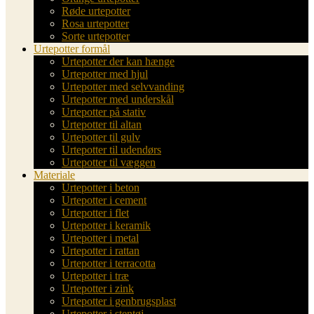
Røde urtepotter
Rosa urtepotter
Sorte urtepotter
Urtepotter formål
Urtepotter der kan hænge
Urtepotter med hjul
Urtepotter med selvvanding
Urtepotter med underskål
Urtepotter på stativ
Urtepotter til altan
Urtepotter til gulv
Urtepotter til udendørs
Urtepotter til væggen
Materiale
Urtepotter i beton
Urtepotter i cement
Urtepotter i flet
Urtepotter i keramik
Urtepotter i metal
Urtepotter i rattan
Urtepotter i terracotta
Urtepotter i træ
Urtepotter i zink
Urtepotter i genbrugsplast
Urtepotter i stentøj