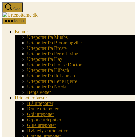
Spring
Søg
til
Urtepotterne.dk
indholdet
Menu
Brands
Urtepotter fra Muubs
Urtepotter fra Bloomingville
Urtepotter fra Broste
Urtepotter fra Ferm Living
Urtepotter fra Hay
Urtepotter fra House Doctor
Urtepotter fra Hübsch
Urtepotter fra Ib Laursen
Urtepotter fra Lene Bjerre
Urtepotter fra Nordal
Bergs Potter
Urtepotter farver
Blå urtepotter
Brune urtepotter
Grå urtepotter
Grønne urtepotter
Gule urtepotter
Hvide/lyse urtepotter
Orange urtepotter