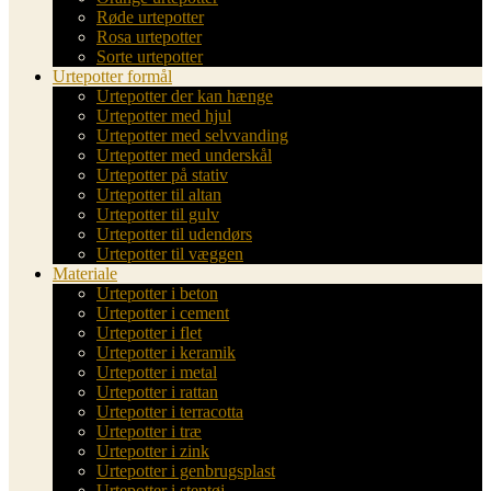
Røde urtepotter
Rosa urtepotter
Sorte urtepotter
Urtepotter formål
Urtepotter der kan hænge
Urtepotter med hjul
Urtepotter med selvvanding
Urtepotter med underskål
Urtepotter på stativ
Urtepotter til altan
Urtepotter til gulv
Urtepotter til udendørs
Urtepotter til væggen
Materiale
Urtepotter i beton
Urtepotter i cement
Urtepotter i flet
Urtepotter i keramik
Urtepotter i metal
Urtepotter i rattan
Urtepotter i terracotta
Urtepotter i træ
Urtepotter i zink
Urtepotter i genbrugsplast
Urtepotter i stentøj