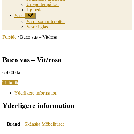
Urtepotter på fod
Højbede
Vaser
Vis
undermenu
Vaser som urtepotter
Vaser i glas
Forside
/ Buco vas – Vit/rosa
Buco vas – Vit/rosa
650,00
kr.
Til butik
Yderligere information
Yderligere information
Brand
Skånska Möbelhuset