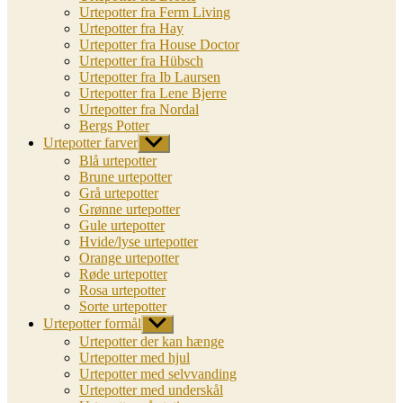
Urtepotter fra Ferm Living
Urtepotter fra Hay
Urtepotter fra House Doctor
Urtepotter fra Hübsch
Urtepotter fra Ib Laursen
Urtepotter fra Lene Bjerre
Urtepotter fra Nordal
Bergs Potter
Urtepotter farver
Vis
undermenu
Blå urtepotter
Brune urtepotter
Grå urtepotter
Grønne urtepotter
Gule urtepotter
Hvide/lyse urtepotter
Orange urtepotter
Røde urtepotter
Rosa urtepotter
Sorte urtepotter
Urtepotter formål
Vis
undermenu
Urtepotter der kan hænge
Urtepotter med hjul
Urtepotter med selvvanding
Urtepotter med underskål