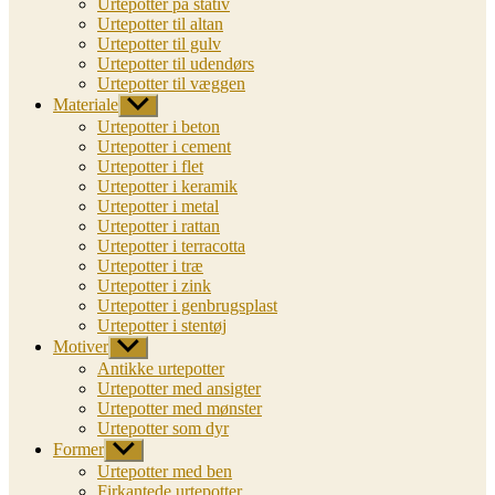
Urtepotter på stativ
Urtepotter til altan
Urtepotter til gulv
Urtepotter til udendørs
Urtepotter til væggen
Materiale
Vis
undermenu
Urtepotter i beton
Urtepotter i cement
Urtepotter i flet
Urtepotter i keramik
Urtepotter i metal
Urtepotter i rattan
Urtepotter i terracotta
Urtepotter i træ
Urtepotter i zink
Urtepotter i genbrugsplast
Urtepotter i stentøj
Motiver
Vis
undermenu
Antikke urtepotter
Urtepotter med ansigter
Urtepotter med mønster
Urtepotter som dyr
Former
Vis
undermenu
Urtepotter med ben
Firkantede urtepotter