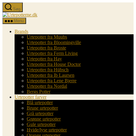
Spring
Søg
til
Urtepotterne.dk
indholdet
Menu
Brands
Urtepotter fra Muubs
Urtepotter fra Bloomingville
Urtepotter fra Broste
Urtepotter fra Ferm Living
Urtepotter fra Hay
Urtepotter fra House Doctor
Urtepotter fra Hübsch
Urtepotter fra Ib Laursen
Urtepotter fra Lene Bjerre
Urtepotter fra Nordal
Bergs Potter
Urtepotter farver
Blå urtepotter
Brune urtepotter
Grå urtepotter
Grønne urtepotter
Gule urtepotter
Hvide/lyse urtepotter
Orange urtepotter