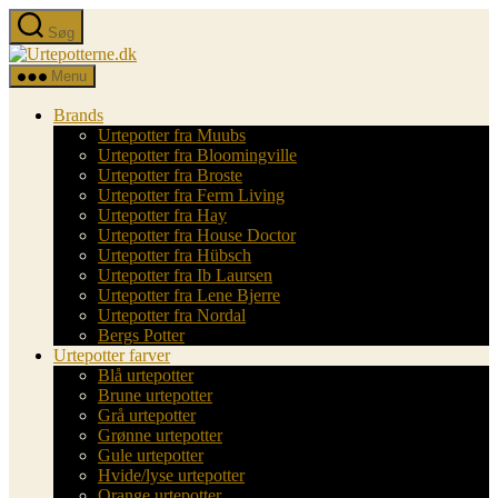
Spring
Søg
til
Urtepotterne.dk
indholdet
Menu
Brands
Urtepotter fra Muubs
Urtepotter fra Bloomingville
Urtepotter fra Broste
Urtepotter fra Ferm Living
Urtepotter fra Hay
Urtepotter fra House Doctor
Urtepotter fra Hübsch
Urtepotter fra Ib Laursen
Urtepotter fra Lene Bjerre
Urtepotter fra Nordal
Bergs Potter
Urtepotter farver
Blå urtepotter
Brune urtepotter
Grå urtepotter
Grønne urtepotter
Gule urtepotter
Hvide/lyse urtepotter
Orange urtepotter