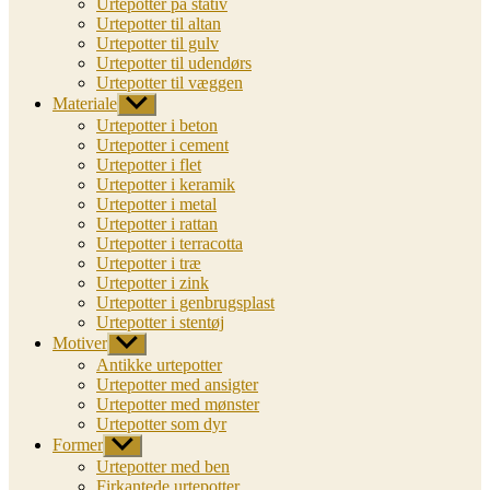
Urtepotter på stativ
Urtepotter til altan
Urtepotter til gulv
Urtepotter til udendørs
Urtepotter til væggen
Materiale
Vis
undermenu
Urtepotter i beton
Urtepotter i cement
Urtepotter i flet
Urtepotter i keramik
Urtepotter i metal
Urtepotter i rattan
Urtepotter i terracotta
Urtepotter i træ
Urtepotter i zink
Urtepotter i genbrugsplast
Urtepotter i stentøj
Motiver
Vis
undermenu
Antikke urtepotter
Urtepotter med ansigter
Urtepotter med mønster
Urtepotter som dyr
Former
Vis
undermenu
Urtepotter med ben
Firkantede urtepotter