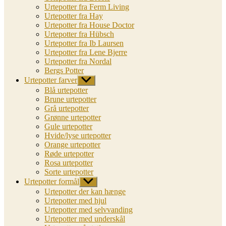
Urtepotter fra Ferm Living
Urtepotter fra Hay
Urtepotter fra House Doctor
Urtepotter fra Hübsch
Urtepotter fra Ib Laursen
Urtepotter fra Lene Bjerre
Urtepotter fra Nordal
Bergs Potter
Urtepotter farver
Vis
undermenu
Blå urtepotter
Brune urtepotter
Grå urtepotter
Grønne urtepotter
Gule urtepotter
Hvide/lyse urtepotter
Orange urtepotter
Røde urtepotter
Rosa urtepotter
Sorte urtepotter
Urtepotter formål
Vis
undermenu
Urtepotter der kan hænge
Urtepotter med hjul
Urtepotter med selvvanding
Urtepotter med underskål