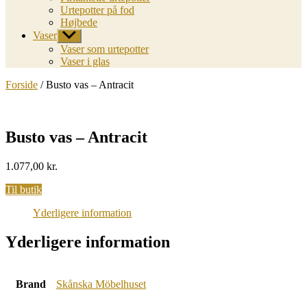
Urtepotter på fod
Højbede
Vaser
Vis
undermenu
Vaser som urtepotter
Vaser i glas
Forside
/ Busto vas – Antracit
Busto vas – Antracit
1.077,00
kr.
Til butik
Yderligere information
Yderligere information
Brand
Skånska Möbelhuset