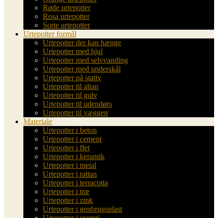
Røde urtepotter
Rosa urtepotter
Sorte urtepotter
Urtepotter formål
Urtepotter der kan hænge
Urtepotter med hjul
Urtepotter med selvvanding
Urtepotter med underskål
Urtepotter på stativ
Urtepotter til altan
Urtepotter til gulv
Urtepotter til udendørs
Urtepotter til væggen
Materiale
Urtepotter i beton
Urtepotter i cement
Urtepotter i flet
Urtepotter i keramik
Urtepotter i metal
Urtepotter i rattan
Urtepotter i terracotta
Urtepotter i træ
Urtepotter i zink
Urtepotter i genbrugsplast
Urtepotter i stentøj