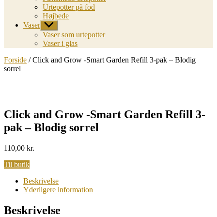
Urtepotter på fod
Højbede
Vaser
Vis
undermenu
Vaser som urtepotter
Vaser i glas
Forside
/ Click and Grow -Smart Garden Refill 3-pak – Blodig
sorrel
Click and Grow -Smart Garden Refill 3-
pak – Blodig sorrel
110,00
kr.
Til butik
Beskrivelse
Yderligere information
Beskrivelse