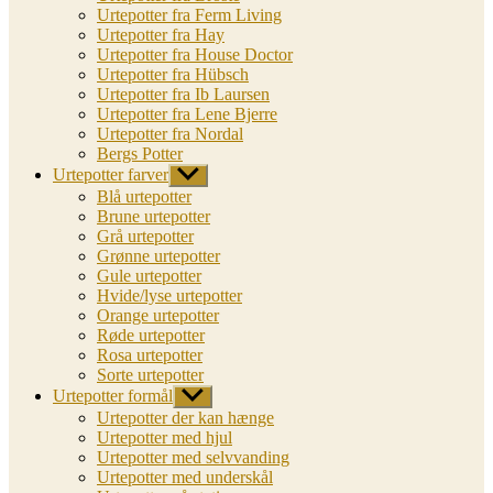
Urtepotter fra Ferm Living
Urtepotter fra Hay
Urtepotter fra House Doctor
Urtepotter fra Hübsch
Urtepotter fra Ib Laursen
Urtepotter fra Lene Bjerre
Urtepotter fra Nordal
Bergs Potter
Urtepotter farver
Vis
undermenu
Blå urtepotter
Brune urtepotter
Grå urtepotter
Grønne urtepotter
Gule urtepotter
Hvide/lyse urtepotter
Orange urtepotter
Røde urtepotter
Rosa urtepotter
Sorte urtepotter
Urtepotter formål
Vis
undermenu
Urtepotter der kan hænge
Urtepotter med hjul
Urtepotter med selvvanding
Urtepotter med underskål