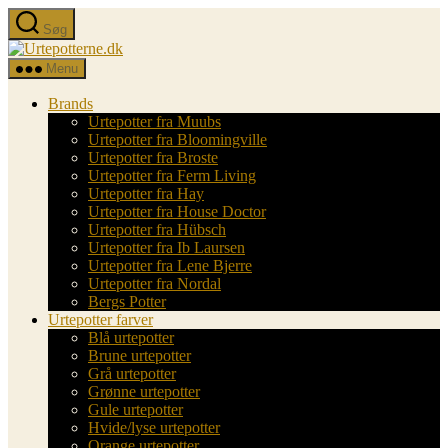
Spring
Søg
til
Urtepotterne.dk
indholdet
Menu
Brands
Urtepotter fra Muubs
Urtepotter fra Bloomingville
Urtepotter fra Broste
Urtepotter fra Ferm Living
Urtepotter fra Hay
Urtepotter fra House Doctor
Urtepotter fra Hübsch
Urtepotter fra Ib Laursen
Urtepotter fra Lene Bjerre
Urtepotter fra Nordal
Bergs Potter
Urtepotter farver
Blå urtepotter
Brune urtepotter
Grå urtepotter
Grønne urtepotter
Gule urtepotter
Hvide/lyse urtepotter
Orange urtepotter