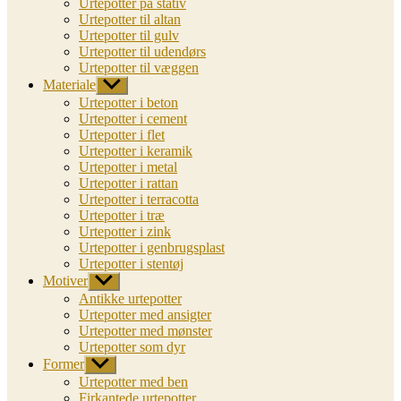
Urtepotter på stativ
Urtepotter til altan
Urtepotter til gulv
Urtepotter til udendørs
Urtepotter til væggen
Materiale
Vis
undermenu
Urtepotter i beton
Urtepotter i cement
Urtepotter i flet
Urtepotter i keramik
Urtepotter i metal
Urtepotter i rattan
Urtepotter i terracotta
Urtepotter i træ
Urtepotter i zink
Urtepotter i genbrugsplast
Urtepotter i stentøj
Motiver
Vis
undermenu
Antikke urtepotter
Urtepotter med ansigter
Urtepotter med mønster
Urtepotter som dyr
Former
Vis
undermenu
Urtepotter med ben
Firkantede urtepotter