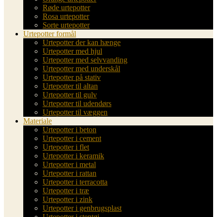
Røde urtepotter
Rosa urtepotter
Sorte urtepotter
Urtepotter formål
Urtepotter der kan hænge
Urtepotter med hjul
Urtepotter med selvvanding
Urtepotter med underskål
Urtepotter på stativ
Urtepotter til altan
Urtepotter til gulv
Urtepotter til udendørs
Urtepotter til væggen
Materiale
Urtepotter i beton
Urtepotter i cement
Urtepotter i flet
Urtepotter i keramik
Urtepotter i metal
Urtepotter i rattan
Urtepotter i terracotta
Urtepotter i træ
Urtepotter i zink
Urtepotter i genbrugsplast
Urtepotter i stentøj