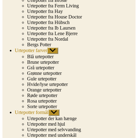
Urtepotter fra Broste
Urtepotter fra Ferm Living
Urtepotter fra Hay
Urtepotter fra House Doctor
Urtepotter fra Hübsch
Urtepotter fra Ib Laursen
Urtepotter fra Lene Bjerre
Urtepotter fra Nordal
Bergs Potter
Urtepotter farver
Vis
undermenu
Blå urtepotter
Brune urtepotter
Grå urtepotter
Grønne urtepotter
Gule urtepotter
Hvide/lyse urtepotter
Orange urtepotter
Røde urtepotter
Rosa urtepotter
Sorte urtepotter
Urtepotter formål
Vis
undermenu
Urtepotter der kan hænge
Urtepotter med hjul
Urtepotter med selvvanding
Urtepotter med underskål