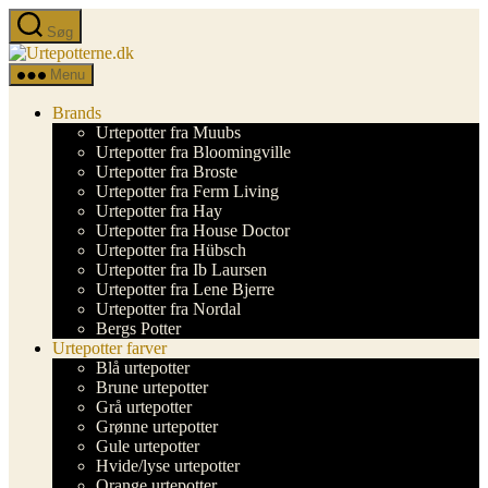
Spring
Søg
til
Urtepotterne.dk
indholdet
Menu
Brands
Urtepotter fra Muubs
Urtepotter fra Bloomingville
Urtepotter fra Broste
Urtepotter fra Ferm Living
Urtepotter fra Hay
Urtepotter fra House Doctor
Urtepotter fra Hübsch
Urtepotter fra Ib Laursen
Urtepotter fra Lene Bjerre
Urtepotter fra Nordal
Bergs Potter
Urtepotter farver
Blå urtepotter
Brune urtepotter
Grå urtepotter
Grønne urtepotter
Gule urtepotter
Hvide/lyse urtepotter
Orange urtepotter