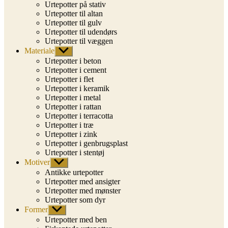
Urtepotter på stativ
Urtepotter til altan
Urtepotter til gulv
Urtepotter til udendørs
Urtepotter til væggen
Materiale
Vis
undermenu
Urtepotter i beton
Urtepotter i cement
Urtepotter i flet
Urtepotter i keramik
Urtepotter i metal
Urtepotter i rattan
Urtepotter i terracotta
Urtepotter i træ
Urtepotter i zink
Urtepotter i genbrugsplast
Urtepotter i stentøj
Motiver
Vis
undermenu
Antikke urtepotter
Urtepotter med ansigter
Urtepotter med mønster
Urtepotter som dyr
Former
Vis
undermenu
Urtepotter med ben