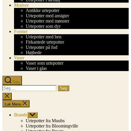
Motiver
Antikke urtepotter
Urtepotter med ansigter
Urtepotter med mønster
Urtepotter som dyr
Former
Urtepotter med ben
Firkantede urtepotter
Urtepotter på fod
Højbede
Vaser
Vaser som urtepotter
Vaser i glas
Søg
Søg
efter:
Luk
søgning
Luk Menu
Brands
Vis
undermenu
Urtepotter fra Muubs
Urtepotter fra Bloomingville