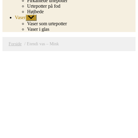
Firkantede urtepotter
Urtepotter på fod
Højbede
Vaser
Vis
undermenu
Vaser som urtepotter
Vaser i glas
Forside
/ Etendi vas – Mink