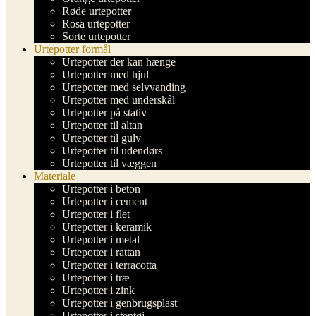
Røde urtepotter
Rosa urtepotter
Sorte urtepotter
Urtepotter formål
Urtepotter der kan hænge
Urtepotter med hjul
Urtepotter med selvvanding
Urtepotter med underskål
Urtepotter på stativ
Urtepotter til altan
Urtepotter til gulv
Urtepotter til udendørs
Urtepotter til væggen
Materiale
Urtepotter i beton
Urtepotter i cement
Urtepotter i flet
Urtepotter i keramik
Urtepotter i metal
Urtepotter i rattan
Urtepotter i terracotta
Urtepotter i træ
Urtepotter i zink
Urtepotter i genbrugsplast
Urtepotter i stentøj