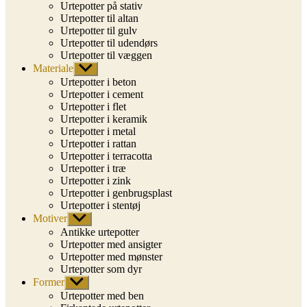
Urtepotter på stativ
Urtepotter til altan
Urtepotter til gulv
Urtepotter til udendørs
Urtepotter til væggen
Materiale
Vis
undermenu
Urtepotter i beton
Urtepotter i cement
Urtepotter i flet
Urtepotter i keramik
Urtepotter i metal
Urtepotter i rattan
Urtepotter i terracotta
Urtepotter i træ
Urtepotter i zink
Urtepotter i genbrugsplast
Urtepotter i stentøj
Motiver
Vis
undermenu
Antikke urtepotter
Urtepotter med ansigter
Urtepotter med mønster
Urtepotter som dyr
Former
Vis
undermenu
Urtepotter med ben