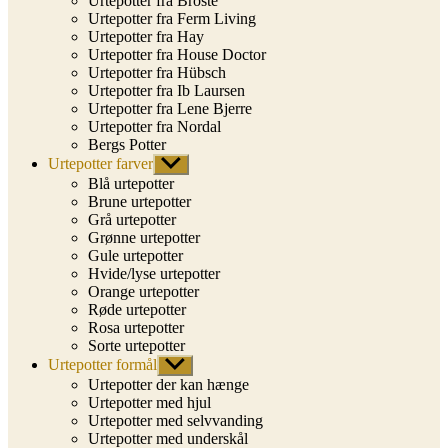
Urtepotter fra Broste
Urtepotter fra Ferm Living
Urtepotter fra Hay
Urtepotter fra House Doctor
Urtepotter fra Hübsch
Urtepotter fra Ib Laursen
Urtepotter fra Lene Bjerre
Urtepotter fra Nordal
Bergs Potter
Urtepotter farver
Vis
undermenu
Blå urtepotter
Brune urtepotter
Grå urtepotter
Grønne urtepotter
Gule urtepotter
Hvide/lyse urtepotter
Orange urtepotter
Røde urtepotter
Rosa urtepotter
Sorte urtepotter
Urtepotter formål
Vis
undermenu
Urtepotter der kan hænge
Urtepotter med hjul
Urtepotter med selvvanding
Urtepotter med underskål