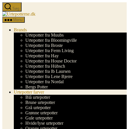
Spring
Søg
til
Urtepotterne.dk
indholdet
Menu
Brands
Urtepotter fra Muubs
Urtepotter fra Bloomingville
Urtepotter fra Broste
Urtepotter fra Ferm Living
Urtepotter fra Hay
Urtepotter fra House Doctor
Urtepotter fra Hübsch
Urtepotter fra Ib Laursen
Urtepotter fra Lene Bjerre
Urtepotter fra Nordal
Bergs Potter
Urtepotter farver
Blå urtepotter
Brune urtepotter
Grå urtepotter
Grønne urtepotter
Gule urtepotter
Hvide/lyse urtepotter
Orange urtepotter