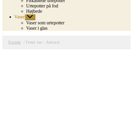
Firkantede urtepotter
Urtepotter på fod
Højbede
Vaser
Vis
undermenu
Vaser som urtepotter
Vaser i glas
Forside
/ Fener vas – Antracit