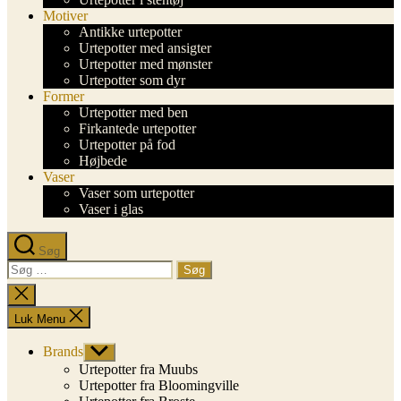
Motiver
Antikke urtepotter
Urtepotter med ansigter
Urtepotter med mønster
Urtepotter som dyr
Former
Urtepotter med ben
Firkantede urtepotter
Urtepotter på fod
Højbede
Vaser
Vaser som urtepotter
Vaser i glas
Søg
Søg
efter:
Luk
søgning
Luk Menu
Brands
Vis
undermenu
Urtepotter fra Muubs
Urtepotter fra Bloomingville