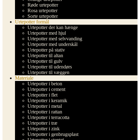
Røde urtepotter
Rosa urtepotter
Sorte urtepotter
Urtepotter formål
Urtepotter der kan hænge
Urtepotter med hjul
Urtepotter med selvvanding
Urtepotter med underskål
Urtepotter på stativ
Urtepotter til altan
Urtepotter til gulv
Urtepotter til udendørs
Urtepotter til væggen
Materiale
Urtepotter i beton
Urtepotter i cement
Urtepotter i flet
Urtepotter i keramik
Urtepotter i metal
Urtepotter i rattan
Urtepotter i terracotta
Urtepotter i træ
Urtepotter i zink
Urtepotter i genbrugsplast
Urtepotter i stentøj