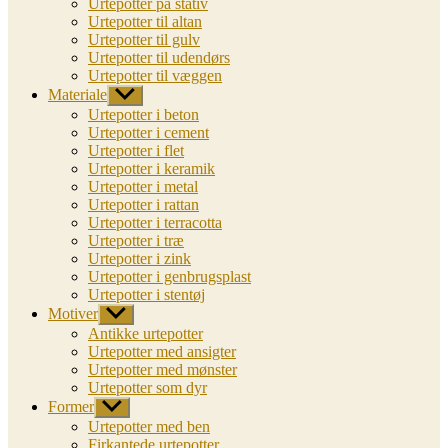
Urtepotter på stativ
Urtepotter til altan
Urtepotter til gulv
Urtepotter til udendørs
Urtepotter til væggen
Materiale
Vis
undermenu
Urtepotter i beton
Urtepotter i cement
Urtepotter i flet
Urtepotter i keramik
Urtepotter i metal
Urtepotter i rattan
Urtepotter i terracotta
Urtepotter i træ
Urtepotter i zink
Urtepotter i genbrugsplast
Urtepotter i stentøj
Motiver
Vis
undermenu
Antikke urtepotter
Urtepotter med ansigter
Urtepotter med mønster
Urtepotter som dyr
Former
Vis
undermenu
Urtepotter med ben
Firkantede urtepotter