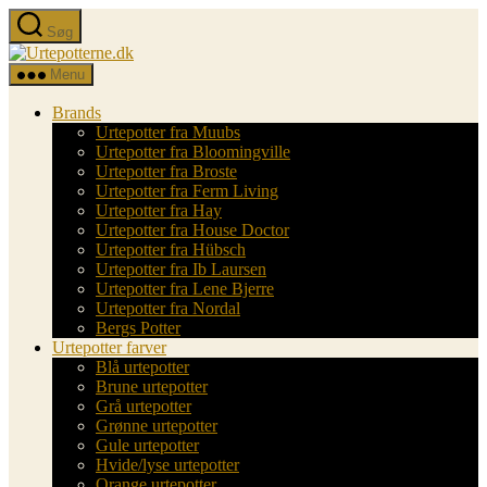
Spring
Søg
til
Urtepotterne.dk
indholdet
Menu
Brands
Urtepotter fra Muubs
Urtepotter fra Bloomingville
Urtepotter fra Broste
Urtepotter fra Ferm Living
Urtepotter fra Hay
Urtepotter fra House Doctor
Urtepotter fra Hübsch
Urtepotter fra Ib Laursen
Urtepotter fra Lene Bjerre
Urtepotter fra Nordal
Bergs Potter
Urtepotter farver
Blå urtepotter
Brune urtepotter
Grå urtepotter
Grønne urtepotter
Gule urtepotter
Hvide/lyse urtepotter
Orange urtepotter