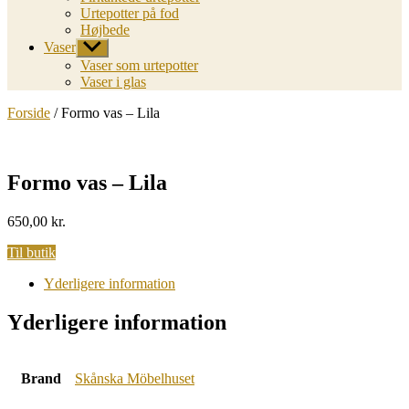
Urtepotter på fod
Højbede
Vaser
Vis
undermenu
Vaser som urtepotter
Vaser i glas
Forside
/ Formo vas – Lila
Formo vas – Lila
650,00
kr.
Til butik
Yderligere information
Yderligere information
Brand
Skånska Möbelhuset