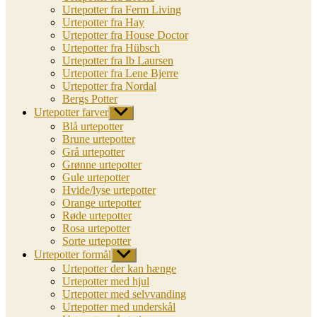
Urtepotter fra Ferm Living
Urtepotter fra Hay
Urtepotter fra House Doctor
Urtepotter fra Hübsch
Urtepotter fra Ib Laursen
Urtepotter fra Lene Bjerre
Urtepotter fra Nordal
Bergs Potter
Urtepotter farver
Vis
undermenu
Blå urtepotter
Brune urtepotter
Grå urtepotter
Grønne urtepotter
Gule urtepotter
Hvide/lyse urtepotter
Orange urtepotter
Røde urtepotter
Rosa urtepotter
Sorte urtepotter
Urtepotter formål
Vis
undermenu
Urtepotter der kan hænge
Urtepotter med hjul
Urtepotter med selvvanding
Urtepotter med underskål