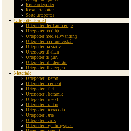
Røde urtepotter
Rosa urtepotter
Sorte urtepotter
Urtepotter formål
Urtepotter der kan hænge
Urtepotter med hjul
Urtepotter med selvvanding
Urtepotter med underskål
Urtepotter på stativ
Urtepotter til altan
Urtepotter til gulv
Urtepotter til udendørs
Urtepotter til væggen
Materiale
Urtepotter i beton
Urtepotter i cement
Urtepotter i flet
Urtepotter i keramik
Urtepotter i metal
Urtepotter i rattan
Urtepotter i terracotta
Urtepotter i træ
Urtepotter i zink
Urtepotter i genbrugsplast
Urtepotter i stentøj