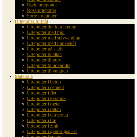
Røde urtepotter
Rosa urtepotter
Sorte urtepotter
Urtepotter formål
Urtepotter der kan hænge
Urtepotter med hjul
Urtepotter med selvvanding
Urtepotter med underskål
Urtepotter på stativ
Urtepotter til altan
Urtepotter til gulv
Urtepotter til udendørs
Urtepotter til væggen
Materiale
Urtepotter i beton
Urtepotter i cement
Urtepotter i flet
Urtepotter i keramik
Urtepotter i metal
Urtepotter i rattan
Urtepotter i terracotta
Urtepotter i træ
Urtepotter i zink
Urtepotter i genbrugsplast
Urtepotter i stentøj