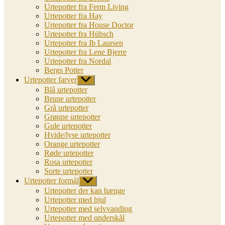
Urtepotter fra Ferm Living
Urtepotter fra Hay
Urtepotter fra House Doctor
Urtepotter fra Hübsch
Urtepotter fra Ib Laursen
Urtepotter fra Lene Bjerre
Urtepotter fra Nordal
Bergs Potter
Urtepotter farver
Vis
undermenu
Blå urtepotter
Brune urtepotter
Grå urtepotter
Grønne urtepotter
Gule urtepotter
Hvide/lyse urtepotter
Orange urtepotter
Røde urtepotter
Rosa urtepotter
Sorte urtepotter
Urtepotter formål
Vis
undermenu
Urtepotter der kan hænge
Urtepotter med hjul
Urtepotter med selvvanding
Urtepotter med underskål