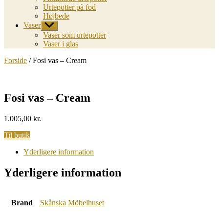
Urtepotter på fod
Højbede
Vaser
Vis
undermenu
Vaser som urtepotter
Vaser i glas
Forside
/ Fosi vas – Cream
Fosi vas – Cream
1.005,00
kr.
Til butik
Yderligere information
Yderligere information
Brand
Skånska Möbelhuset