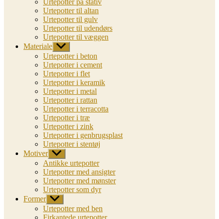
Urtepotter på stativ
Urtepotter til altan
Urtepotter til gulv
Urtepotter til udendørs
Urtepotter til væggen
Materiale
Vis
undermenu
Urtepotter i beton
Urtepotter i cement
Urtepotter i flet
Urtepotter i keramik
Urtepotter i metal
Urtepotter i rattan
Urtepotter i terracotta
Urtepotter i træ
Urtepotter i zink
Urtepotter i genbrugsplast
Urtepotter i stentøj
Motiver
Vis
undermenu
Antikke urtepotter
Urtepotter med ansigter
Urtepotter med mønster
Urtepotter som dyr
Former
Vis
undermenu
Urtepotter med ben
Firkantede urtepotter