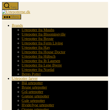
Spring
Søg
til
Urtepotterne.dk
indholdet
Menu
Brands
Urtepotter fra Muubs
Urtepotter fra Bloomingville
Urtepotter fra Broste
Urtepotter fra Ferm Living
Urtepotter fra Hay
Urtepotter fra House Doctor
Urtepotter fra Hübsch
Urtepotter fra Ib Laursen
Urtepotter fra Lene Bjerre
Urtepotter fra Nordal
Bergs Potter
Urtepotter farver
Blå urtepotter
Brune urtepotter
Grå urtepotter
Grønne urtepotter
Gule urtepotter
Hvide/lyse urtepotter
Orange urtepotter