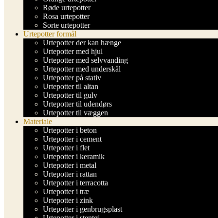
Røde urtepotter
Rosa urtepotter
Sorte urtepotter
Urtepotter formål
Urtepotter der kan hænge
Urtepotter med hjul
Urtepotter med selvvanding
Urtepotter med underskål
Urtepotter på stativ
Urtepotter til altan
Urtepotter til gulv
Urtepotter til udendørs
Urtepotter til væggen
Materiale
Urtepotter i beton
Urtepotter i cement
Urtepotter i flet
Urtepotter i keramik
Urtepotter i metal
Urtepotter i rattan
Urtepotter i terracotta
Urtepotter i træ
Urtepotter i zink
Urtepotter i genbrugsplast
Urtepotter i stentøj