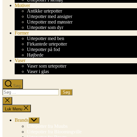
Motiver
Antikke urtepotter
Urtepotter med ansigter
Urtepotter med mønster
Urtepotter som dyr
Former
Urtepotter med ben
Firkantede urtepotter
Urtepotter på fod
Højbede
Vaser
Vaser som urtepotter
Vaser i glas
Søg
Søg
efter:
Luk
søgning
Luk Menu
Brands
Vis
undermenu
Urtepotter fra Muubs
Urtepotter fra Bloomingville