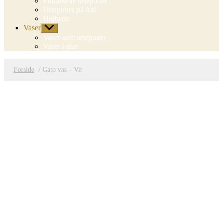
Firkantede urtepotter
Urtepotter på fod
Højbede
Vaser
Vis
undermenu
Vaser som urtepotter
Vaser i glas
Forside
/ Gato vas – Vit