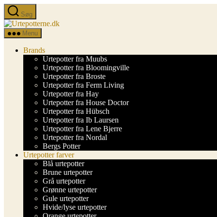
Spring
Søg
til
Urtepotterne.dk
indholdet
Menu
Brands
Urtepotter fra Muubs
Urtepotter fra Bloomingville
Urtepotter fra Broste
Urtepotter fra Ferm Living
Urtepotter fra Hay
Urtepotter fra House Doctor
Urtepotter fra Hübsch
Urtepotter fra Ib Laursen
Urtepotter fra Lene Bjerre
Urtepotter fra Nordal
Bergs Potter
Urtepotter farver
Blå urtepotter
Brune urtepotter
Grå urtepotter
Grønne urtepotter
Gule urtepotter
Hvide/lyse urtepotter
Orange urtepotter