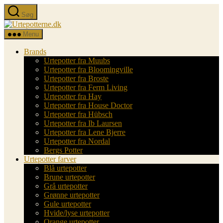
Spring
Søg
til
Urtepotterne.dk
indholdet
Menu
Brands
Urtepotter fra Muubs
Urtepotter fra Bloomingville
Urtepotter fra Broste
Urtepotter fra Ferm Living
Urtepotter fra Hay
Urtepotter fra House Doctor
Urtepotter fra Hübsch
Urtepotter fra Ib Laursen
Urtepotter fra Lene Bjerre
Urtepotter fra Nordal
Bergs Potter
Urtepotter farver
Blå urtepotter
Brune urtepotter
Grå urtepotter
Grønne urtepotter
Gule urtepotter
Hvide/lyse urtepotter
Orange urtepotter