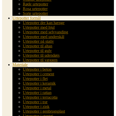
Røde urtepotter
Rosa urtepotter
Sorte urtepotter
Urtepotter formål
Urtepotter der kan hænge
Urtepotter med hjul
Urtepotter med selvvanding
Urtepotter med underskål
Urtepotter på stativ
Urtepotter til altan
Urtepotter til gulv
Urtepotter til udendørs
Urtepotter til væggen
Materiale
Urtepotter i beton
Urtepotter i cement
Urtepotter i flet
Urtepotter i keramik
Urtepotter i metal
Urtepotter i rattan
Urtepotter i terracotta
Urtepotter i træ
Urtepotter i zink
Urtepotter i genbrugsplast
Urtepotter i stentøj