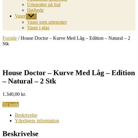
Urtepotter på fod
Højbede
Vaser
Vis
undermenu
Vaser som urtepotter
Vaser i glas
Forside
/ House Doctor – Kurve Med Låg – Edition – Natural – 2
Stk
House Doctor – Kurve Med Låg – Edition
– Natural – 2 Stk
1.340,00
kr.
Til butik
Beskrivelse
Yderligere information
Beskrivelse