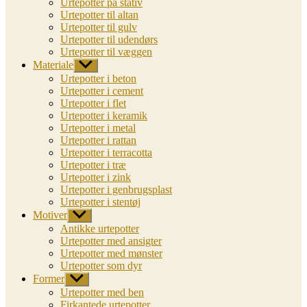
Urtepotter på stativ
Urtepotter til altan
Urtepotter til gulv
Urtepotter til udendørs
Urtepotter til væggen
Materiale
Vis
undermenu
Urtepotter i beton
Urtepotter i cement
Urtepotter i flet
Urtepotter i keramik
Urtepotter i metal
Urtepotter i rattan
Urtepotter i terracotta
Urtepotter i træ
Urtepotter i zink
Urtepotter i genbrugsplast
Urtepotter i stentøj
Motiver
Vis
undermenu
Antikke urtepotter
Urtepotter med ansigter
Urtepotter med mønster
Urtepotter som dyr
Former
Vis
undermenu
Urtepotter med ben
Firkantede urtepotter