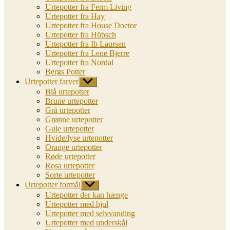
Urtepotter fra Ferm Living
Urtepotter fra Hay
Urtepotter fra House Doctor
Urtepotter fra Hübsch
Urtepotter fra Ib Laursen
Urtepotter fra Lene Bjerre
Urtepotter fra Nordal
Bergs Potter
Urtepotter farver
Vis
undermenu
Blå urtepotter
Brune urtepotter
Grå urtepotter
Grønne urtepotter
Gule urtepotter
Hvide/lyse urtepotter
Orange urtepotter
Røde urtepotter
Rosa urtepotter
Sorte urtepotter
Urtepotter formål
Vis
undermenu
Urtepotter der kan hænge
Urtepotter med hjul
Urtepotter med selvvanding
Urtepotter med underskål