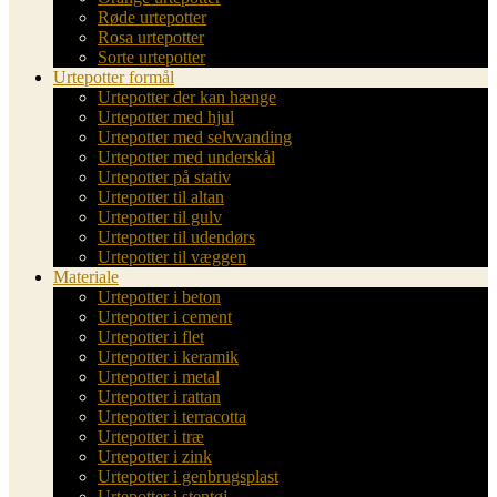
Røde urtepotter
Rosa urtepotter
Sorte urtepotter
Urtepotter formål
Urtepotter der kan hænge
Urtepotter med hjul
Urtepotter med selvvanding
Urtepotter med underskål
Urtepotter på stativ
Urtepotter til altan
Urtepotter til gulv
Urtepotter til udendørs
Urtepotter til væggen
Materiale
Urtepotter i beton
Urtepotter i cement
Urtepotter i flet
Urtepotter i keramik
Urtepotter i metal
Urtepotter i rattan
Urtepotter i terracotta
Urtepotter i træ
Urtepotter i zink
Urtepotter i genbrugsplast
Urtepotter i stentøj