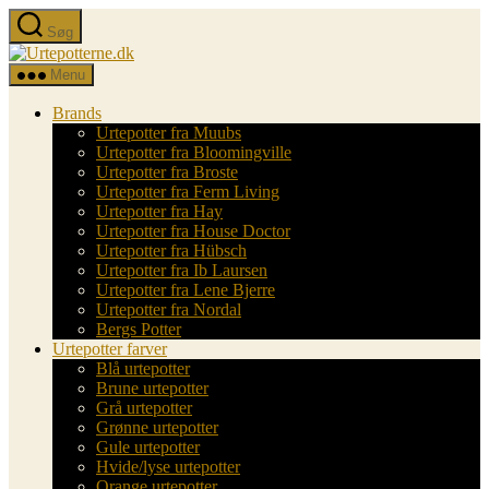
Spring
Søg
til
Urtepotterne.dk
indholdet
Menu
Brands
Urtepotter fra Muubs
Urtepotter fra Bloomingville
Urtepotter fra Broste
Urtepotter fra Ferm Living
Urtepotter fra Hay
Urtepotter fra House Doctor
Urtepotter fra Hübsch
Urtepotter fra Ib Laursen
Urtepotter fra Lene Bjerre
Urtepotter fra Nordal
Bergs Potter
Urtepotter farver
Blå urtepotter
Brune urtepotter
Grå urtepotter
Grønne urtepotter
Gule urtepotter
Hvide/lyse urtepotter
Orange urtepotter