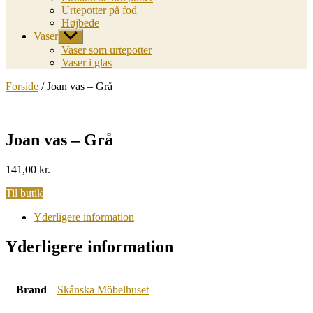
Urtepotter på fod
Højbede
Vaser
Vis
undermenu
Vaser som urtepotter
Vaser i glas
Forside
/ Joan vas – Grå
Joan vas – Grå
141,00
kr.
Til butik
Yderligere information
Yderligere information
Brand
Skånska Möbelhuset