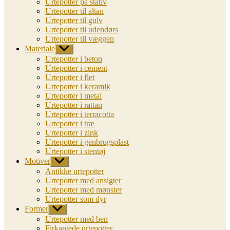
Urtepotter på stativ
Urtepotter til altan
Urtepotter til gulv
Urtepotter til udendørs
Urtepotter til væggen
Materiale
Vis
undermenu
Urtepotter i beton
Urtepotter i cement
Urtepotter i flet
Urtepotter i keramik
Urtepotter i metal
Urtepotter i rattan
Urtepotter i terracotta
Urtepotter i træ
Urtepotter i zink
Urtepotter i genbrugsplast
Urtepotter i stentøj
Motiver
Vis
undermenu
Antikke urtepotter
Urtepotter med ansigter
Urtepotter med mønster
Urtepotter som dyr
Former
Vis
undermenu
Urtepotter med ben
Firkantede urtepotter