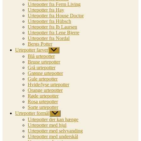
Urtepotter fra Ferm Living
Urtepotter fra Hay
Urtepotter fra House Doctor
Urtepotter fra Hübsch
Urtepotter fra Ib Laursen
Urtepotter fra Lene Bjerre
Urtepotter fra Nordal
Bergs Potter
Urtepotter farver
Vis
undermenu
Blå urtepotter
Brune urtepotter
Grå urtepotter
Grønne urtepotter
Gule urtepotter
Hvide/lyse urtepotter
Orange urtepotter
Røde urtepotter
Rosa urtepotter
Sorte urtepotter
Urtepotter formål
Vis
undermenu
Urtepotter der kan hænge
Urtepotter med hjul
Urtepotter med selvvanding
Urtepotter med underskål