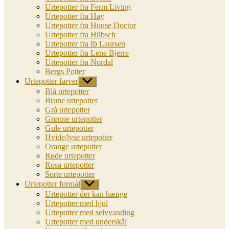
Urtepotter fra Ferm Living
Urtepotter fra Hay
Urtepotter fra House Doctor
Urtepotter fra Hübsch
Urtepotter fra Ib Laursen
Urtepotter fra Lene Bjerre
Urtepotter fra Nordal
Bergs Potter
Urtepotter farver
Vis
undermenu
Blå urtepotter
Brune urtepotter
Grå urtepotter
Grønne urtepotter
Gule urtepotter
Hvide/lyse urtepotter
Orange urtepotter
Røde urtepotter
Rosa urtepotter
Sorte urtepotter
Urtepotter formål
Vis
undermenu
Urtepotter der kan hænge
Urtepotter med hjul
Urtepotter med selvvanding
Urtepotter med underskål