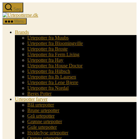
Spring
Søg
til
Urtepotterne.dk
indholdet
Menu
Brands
Urtepotter fra Muubs
Urtepotter fra Bloomingville
Urtepotter fra Broste
Urtepotter fra Ferm Living
Urtepotter fra Hay
Urtepotter fra House Doctor
Urtepotter fra Hübsch
Urtepotter fra Ib Laursen
Urtepotter fra Lene Bjerre
Urtepotter fra Nordal
Bergs Potter
Urtepotter farver
Blå urtepotter
Brune urtepotter
Grå urtepotter
Grønne urtepotter
Gule urtepotter
Hvide/lyse urtepotter
Orange urtepotter