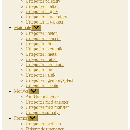
Urtepotter på stativ
Urtepotter til altan
Urtepotter til gulv
Urtepotter til udendørs
Urtepotter til væggen
Materiale
Vis
undermenu
Urtepotter i beton
Urtepotter i cement
Urtepotter i flet
Urtepotter i keramik
Urtepotter i metal
Urtepotter i rattan
Urtepotter i terracotta
Urtepotter i træ
Urtepotter i zink
Urtepotter i genbrugsplast
Urtepotter i stentøj
Motiver
Vis
undermenu
Antikke urtepotter
Urtepotter med ansigter
Urtepotter med mønster
Urtepotter som dyr
Former
Vis
undermenu
Urtepotter med ben
Firkantede urtepotter