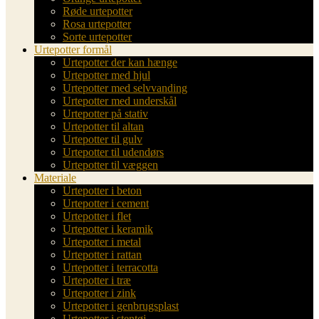
Røde urtepotter
Rosa urtepotter
Sorte urtepotter
Urtepotter formål
Urtepotter der kan hænge
Urtepotter med hjul
Urtepotter med selvvanding
Urtepotter med underskål
Urtepotter på stativ
Urtepotter til altan
Urtepotter til gulv
Urtepotter til udendørs
Urtepotter til væggen
Materiale
Urtepotter i beton
Urtepotter i cement
Urtepotter i flet
Urtepotter i keramik
Urtepotter i metal
Urtepotter i rattan
Urtepotter i terracotta
Urtepotter i træ
Urtepotter i zink
Urtepotter i genbrugsplast
Urtepotter i stentøj