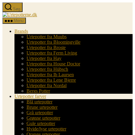
Spring
Søg
til
Urtepotterne.dk
indholdet
Menu
Brands
Urtepotter fra Muubs
Urtepotter fra Bloomingville
Urtepotter fra Broste
Urtepotter fra Ferm Living
Urtepotter fra Hay
Urtepotter fra House Doctor
Urtepotter fra Hübsch
Urtepotter fra Ib Laursen
Urtepotter fra Lene Bjerre
Urtepotter fra Nordal
Bergs Potter
Urtepotter farver
Blå urtepotter
Brune urtepotter
Grå urtepotter
Grønne urtepotter
Gule urtepotter
Hvide/lyse urtepotter
Orange urtepotter