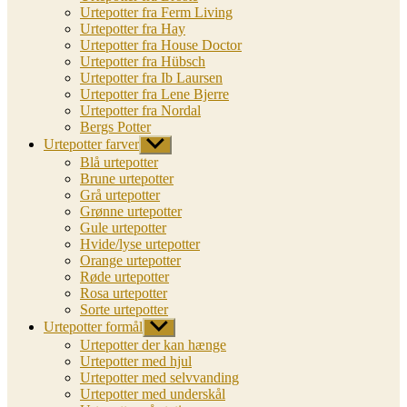
Urtepotter fra Ferm Living
Urtepotter fra Hay
Urtepotter fra House Doctor
Urtepotter fra Hübsch
Urtepotter fra Ib Laursen
Urtepotter fra Lene Bjerre
Urtepotter fra Nordal
Bergs Potter
Urtepotter farver
Vis
undermenu
Blå urtepotter
Brune urtepotter
Grå urtepotter
Grønne urtepotter
Gule urtepotter
Hvide/lyse urtepotter
Orange urtepotter
Røde urtepotter
Rosa urtepotter
Sorte urtepotter
Urtepotter formål
Vis
undermenu
Urtepotter der kan hænge
Urtepotter med hjul
Urtepotter med selvvanding
Urtepotter med underskål