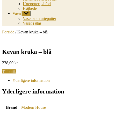
Urtepotter på fod
Højbede
Vaser
Vis
undermenu
Vaser som urtepotter
Vaser i glas
Forside
/ Kevan kruka – blå
Kevan kruka – blå
238,00
kr.
Til butik
Yderligere information
Yderligere information
Brand
Modern House