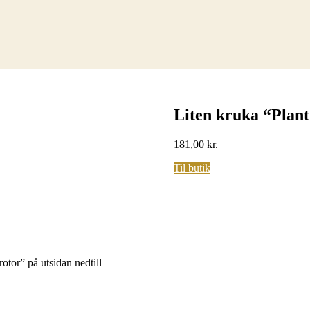
Liten kruka “Plan
181,00
kr.
Til butik
otor” på utsidan nedtill