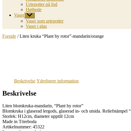
Urtepotter på fod
Højbede
Vaser
Vis
undermenu
Vaser som urtepotter
Vaser i glas
Forside
/ Liten kruka “Plant by rotor”-mandarin/orange
Beskrivelse
Yderligere information
Beskrivelse
Liten blomkruka-mandarin, “Plant by rotor”
Blomkruka i glaserad lergods, glaserad in- och utsida. Reliefstämpel “r
Storlek: H12cm, diameter upptill 12cm
Made in Töreboda
Artikelnummer: 45322