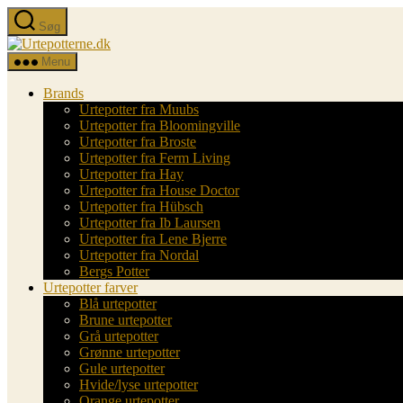
Spring
Søg
til
Urtepotterne.dk
indholdet
Menu
Brands
Urtepotter fra Muubs
Urtepotter fra Bloomingville
Urtepotter fra Broste
Urtepotter fra Ferm Living
Urtepotter fra Hay
Urtepotter fra House Doctor
Urtepotter fra Hübsch
Urtepotter fra Ib Laursen
Urtepotter fra Lene Bjerre
Urtepotter fra Nordal
Bergs Potter
Urtepotter farver
Blå urtepotter
Brune urtepotter
Grå urtepotter
Grønne urtepotter
Gule urtepotter
Hvide/lyse urtepotter
Orange urtepotter