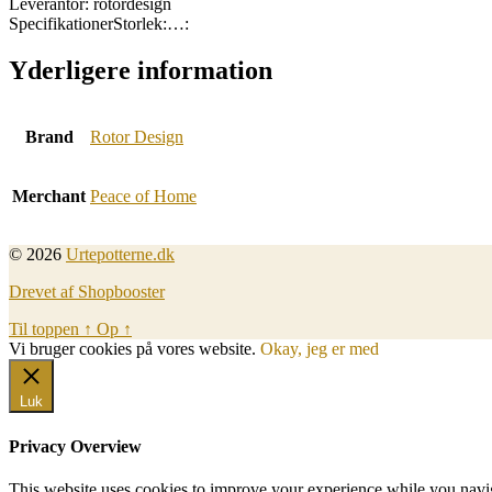
Leverantör: rotordesign
SpecifikationerStorlek:…:
Yderligere information
Brand
Rotor Design
Merchant
Peace of Home
© 2026
Urtepotterne.dk
Drevet af Shopbooster
Til toppen
↑
Op
↑
Vi bruger cookies på vores website.
Okay, jeg er med
Luk
Privacy Overview
This website uses cookies to improve your experience while you naviga