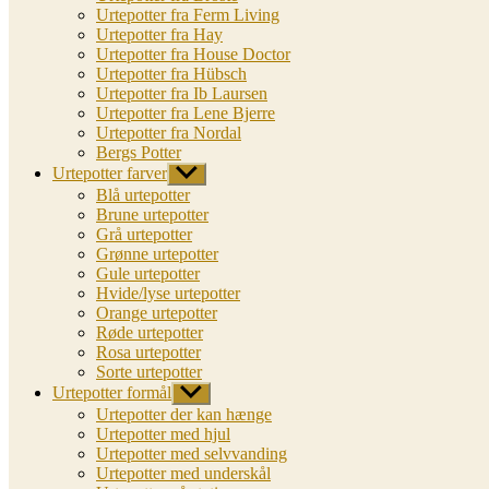
Urtepotter fra Ferm Living
Urtepotter fra Hay
Urtepotter fra House Doctor
Urtepotter fra Hübsch
Urtepotter fra Ib Laursen
Urtepotter fra Lene Bjerre
Urtepotter fra Nordal
Bergs Potter
Urtepotter farver
Vis
undermenu
Blå urtepotter
Brune urtepotter
Grå urtepotter
Grønne urtepotter
Gule urtepotter
Hvide/lyse urtepotter
Orange urtepotter
Røde urtepotter
Rosa urtepotter
Sorte urtepotter
Urtepotter formål
Vis
undermenu
Urtepotter der kan hænge
Urtepotter med hjul
Urtepotter med selvvanding
Urtepotter med underskål