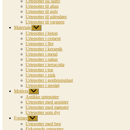
Urtepotter på stativ
Urtepotter til altan
Urtepotter til gulv
Urtepotter til udendørs
Urtepotter til væggen
Materiale
Vis
undermenu
Urtepotter i beton
Urtepotter i cement
Urtepotter i flet
Urtepotter i keramik
Urtepotter i metal
Urtepotter i rattan
Urtepotter i terracotta
Urtepotter i træ
Urtepotter i zink
Urtepotter i genbrugsplast
Urtepotter i stentøj
Motiver
Vis
undermenu
Antikke urtepotter
Urtepotter med ansigter
Urtepotter med mønster
Urtepotter som dyr
Former
Vis
undermenu
Urtepotter med ben
Firkantede urtepotter