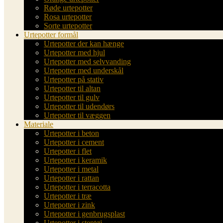
Røde urtepotter
Rosa urtepotter
Sorte urtepotter
Urtepotter formål
Urtepotter der kan hænge
Urtepotter med hjul
Urtepotter med selvvanding
Urtepotter med underskål
Urtepotter på stativ
Urtepotter til altan
Urtepotter til gulv
Urtepotter til udendørs
Urtepotter til væggen
Materiale
Urtepotter i beton
Urtepotter i cement
Urtepotter i flet
Urtepotter i keramik
Urtepotter i metal
Urtepotter i rattan
Urtepotter i terracotta
Urtepotter i træ
Urtepotter i zink
Urtepotter i genbrugsplast
Urtepotter i stentøj