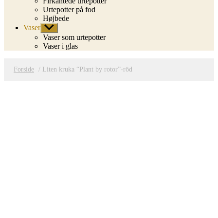
Firkantede urtepotter
Urtepotter på fod
Højbede
Vaser
Vis
undermenu
Vaser som urtepotter
Vaser i glas
Forside
/ Liten kruka “Plant by rotor”-röd