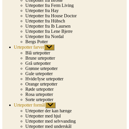
Urtepotter fra Broste
Urtepotter fra Ferm Living
Urtepotter fra Hay
Urtepotter fra House Doctor
Urtepotter fra Hübsch
Urtepotter fra Ib Laursen
Urtepotter fra Lene Bjerre
Urtepotter fra Nordal
Bergs Potter
Urtepotter farver
Vis
undermenu
Blå urtepotter
Brune urtepotter
Grå urtepotter
Grønne urtepotter
Gule urtepotter
Hvide/lyse urtepotter
Orange urtepotter
Røde urtepotter
Rosa urtepotter
Sorte urtepotter
Urtepotter formål
Vis
undermenu
Urtepotter der kan hænge
Urtepotter med hjul
Urtepotter med selvvanding
Urtepotter med underskål