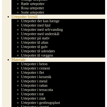
Røde urtepotter
Rosa urtepotter
Sorte urtepotter
Urtepotter formål
Urtepotter der kan hænge
Urtepotter med hjul
Urtepotter med selvvanding
Urtepotter med underskål
Urtepotter på stativ
Urtepotter til altan
Urtepotter til gulv
Urtepotter til udendørs
Urtepotter til væggen
Materiale
Urtepotter i beton
Urtepotter i cement
Urtepotter i flet
Urtepotter i keramik
Urtepotter i metal
Urtepotter i rattan
Urtepotter i terracotta
Urtepotter i træ
Urtepotter i zink
Urtepotter i genbrugsplast
Urtepotter i stentøj