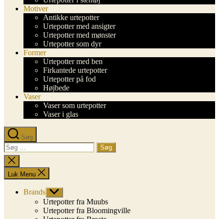
Motiver
Antikke urtepotter
Urtepotter med ansigter
Urtepotter med mønster
Urtepotter som dyr
Former
Urtepotter med ben
Firkantede urtepotter
Urtepotter på fod
Højbede
Vaser
Vaser som urtepotter
Vaser i glas
Søg
Søg
efter:
Luk
søgning
Luk Menu
Brands
Vis
undermenu
Urtepotter fra Muubs
Urtepotter fra Bloomingville