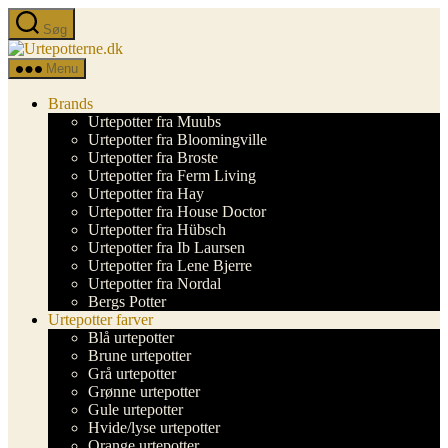
Spring
Søg
til
Urtepotterne.dk
indholdet
Menu
Brands
Urtepotter fra Muubs
Urtepotter fra Bloomingville
Urtepotter fra Broste
Urtepotter fra Ferm Living
Urtepotter fra Hay
Urtepotter fra House Doctor
Urtepotter fra Hübsch
Urtepotter fra Ib Laursen
Urtepotter fra Lene Bjerre
Urtepotter fra Nordal
Bergs Potter
Urtepotter farver
Blå urtepotter
Brune urtepotter
Grå urtepotter
Grønne urtepotter
Gule urtepotter
Hvide/lyse urtepotter
Orange urtepotter