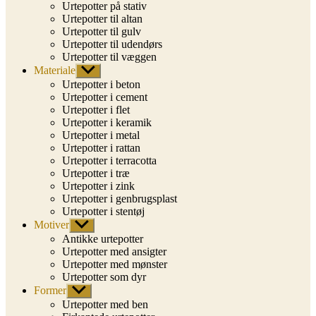
Urtepotter på stativ
Urtepotter til altan
Urtepotter til gulv
Urtepotter til udendørs
Urtepotter til væggen
Materiale
Vis
undermenu
Urtepotter i beton
Urtepotter i cement
Urtepotter i flet
Urtepotter i keramik
Urtepotter i metal
Urtepotter i rattan
Urtepotter i terracotta
Urtepotter i træ
Urtepotter i zink
Urtepotter i genbrugsplast
Urtepotter i stentøj
Motiver
Vis
undermenu
Antikke urtepotter
Urtepotter med ansigter
Urtepotter med mønster
Urtepotter som dyr
Former
Vis
undermenu
Urtepotter med ben