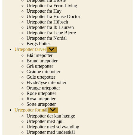
Urtepotter fra Broste
Urtepotter fra Ferm Living
Urtepotter fra Hay
Urtepotter fra House Doctor
Urtepotter fra Hübsch
Urtepotter fra Ib Laursen
Urtepotter fra Lene Bjerre
Urtepotter fra Nordal
Bergs Potter
Urtepotter farver
Vis
undermenu
Blå urtepotter
Brune urtepotter
Grå urtepotter
Grønne urtepotter
Gule urtepotter
Hvide/lyse urtepotter
Orange urtepotter
Røde urtepotter
Rosa urtepotter
Sorte urtepotter
Urtepotter formål
Vis
undermenu
Urtepotter der kan hænge
Urtepotter med hjul
Urtepotter med selvvanding
Urtepotter med underskål