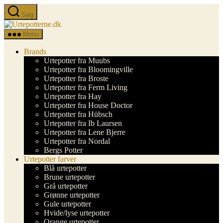
Spring
Søg
til
Urtepotterne.dk
indholdet
Menu
Brands
Urtepotter fra Muubs
Urtepotter fra Bloomingville
Urtepotter fra Broste
Urtepotter fra Ferm Living
Urtepotter fra Hay
Urtepotter fra House Doctor
Urtepotter fra Hübsch
Urtepotter fra Ib Laursen
Urtepotter fra Lene Bjerre
Urtepotter fra Nordal
Bergs Potter
Urtepotter farver
Blå urtepotter
Brune urtepotter
Grå urtepotter
Grønne urtepotter
Gule urtepotter
Hvide/lyse urtepotter
Orange urtepotter