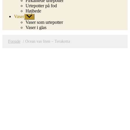
Firkantede urtepotter
Urtepotter på fod
Højbede
Vaser
Vis
undermenu
Vaser som urtepotter
Vaser i glas
Forside
/ Ocean vas liten – Terakotta