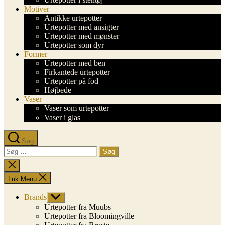
Motiver
Antikke urtepotter
Urtepotter med ansigter
Urtepotter med mønster
Urtepotter som dyr
Former
Urtepotter med ben
Firkantede urtepotter
Urtepotter på fod
Højbede
Vaser
Vaser som urtepotter
Vaser i glas
Søg
Søg
efter:
Luk
søgning
Luk Menu
Brands
Vis
undermenu
Urtepotter fra Muubs
Urtepotter fra Bloomingville