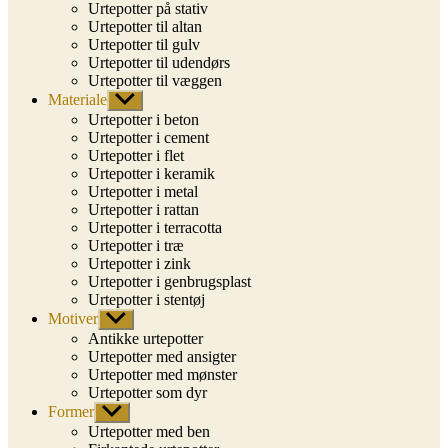
Urtepotter på stativ
Urtepotter til altan
Urtepotter til gulv
Urtepotter til udendørs
Urtepotter til væggen
Materiale
Vis
undermenu
Urtepotter i beton
Urtepotter i cement
Urtepotter i flet
Urtepotter i keramik
Urtepotter i metal
Urtepotter i rattan
Urtepotter i terracotta
Urtepotter i træ
Urtepotter i zink
Urtepotter i genbrugsplast
Urtepotter i stentøj
Motiver
Vis
undermenu
Antikke urtepotter
Urtepotter med ansigter
Urtepotter med mønster
Urtepotter som dyr
Former
Vis
undermenu
Urtepotter med ben