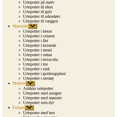
Urtepotter på stativ
Urtepotter til altan
Urtepotter til gulv
Urtepotter til udendørs
Urtepotter til væggen
Materiale
Vis
undermenu
Urtepotter i beton
Urtepotter i cement
Urtepotter i flet
Urtepotter i keramik
Urtepotter i metal
Urtepotter i rattan
Urtepotter i terracotta
Urtepotter i træ
Urtepotter i zink
Urtepotter i genbrugsplast
Urtepotter i stentøj
Motiver
Vis
undermenu
Antikke urtepotter
Urtepotter med ansigter
Urtepotter med mønster
Urtepotter som dyr
Former
Vis
undermenu
Urtepotter med ben