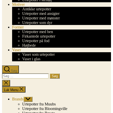
Motiver
Antikke urtepotter
Urtepotter med ansigter
Urtepotter med mønster
Urtepotter som dyr
Former
Urtepotter med ben
Firkantede urtepotter
Urtepotter på fod
Højbede
Vaser
Vaser som urtepotter
Vaser i glas
Søg
Søg
efter:
Luk
søgning
Luk Menu
Brands
Vis
undermenu
Urtepotter fra Muubs
Urtepotter fra Bloomingville