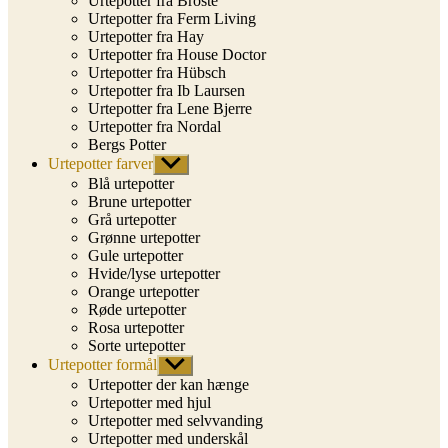
Urtepotter fra Broste
Urtepotter fra Ferm Living
Urtepotter fra Hay
Urtepotter fra House Doctor
Urtepotter fra Hübsch
Urtepotter fra Ib Laursen
Urtepotter fra Lene Bjerre
Urtepotter fra Nordal
Bergs Potter
Urtepotter farver
Vis
undermenu
Blå urtepotter
Brune urtepotter
Grå urtepotter
Grønne urtepotter
Gule urtepotter
Hvide/lyse urtepotter
Orange urtepotter
Røde urtepotter
Rosa urtepotter
Sorte urtepotter
Urtepotter formål
Vis
undermenu
Urtepotter der kan hænge
Urtepotter med hjul
Urtepotter med selvvanding
Urtepotter med underskål