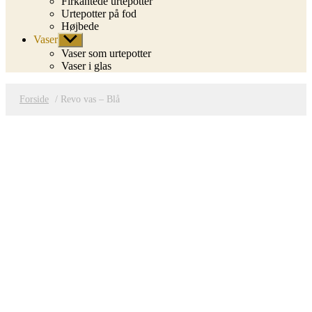
Firkantede urtepotter
Urtepotter på fod
Højbede
Vaser
Vis
undermenu
Vaser som urtepotter
Vaser i glas
Forside
/ Revo vas – Blå