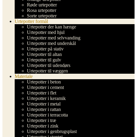
Røde urtepotter
Rosa urtepotter
Sorte urtepotter
Urtepotter formål
Urtepotter der kan hænge
Urtepotter med hjul
Urtepotter med selvvanding
Urtepotter med underskål
Urtepotter på stativ
Urtepotter til altan
Urtepotter til gulv
Urtepotter til udendørs
Urtepotter til væggen
Materiale
Urtepotter i beton
Urtepotter i cement
Urtepotter i flet
Urtepotter i keramik
Urtepotter i metal
Urtepotter i rattan
Urtepotter i terracotta
Urtepotter i træ
Urtepotter i zink
Urtepotter i genbrugsplast
Urtepotter i stentøj