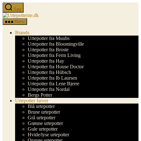
Spring
Søg
til
Urtepotterne.dk
indholdet
Menu
Brands
Urtepotter fra Muubs
Urtepotter fra Bloomingville
Urtepotter fra Broste
Urtepotter fra Ferm Living
Urtepotter fra Hay
Urtepotter fra House Doctor
Urtepotter fra Hübsch
Urtepotter fra Ib Laursen
Urtepotter fra Lene Bjerre
Urtepotter fra Nordal
Bergs Potter
Urtepotter farver
Blå urtepotter
Brune urtepotter
Grå urtepotter
Grønne urtepotter
Gule urtepotter
Hvide/lyse urtepotter
Orange urtepotter