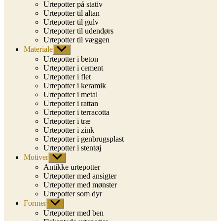
Urtepotter på stativ
Urtepotter til altan
Urtepotter til gulv
Urtepotter til udendørs
Urtepotter til væggen
Materiale
Vis
undermenu
Urtepotter i beton
Urtepotter i cement
Urtepotter i flet
Urtepotter i keramik
Urtepotter i metal
Urtepotter i rattan
Urtepotter i terracotta
Urtepotter i træ
Urtepotter i zink
Urtepotter i genbrugsplast
Urtepotter i stentøj
Motiver
Vis
undermenu
Antikke urtepotter
Urtepotter med ansigter
Urtepotter med mønster
Urtepotter som dyr
Former
Vis
undermenu
Urtepotter med ben