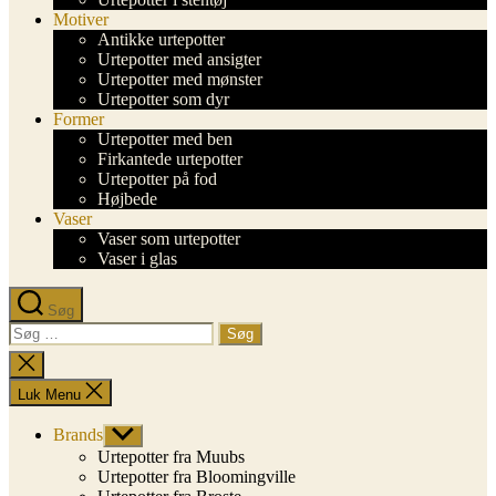
Motiver
Antikke urtepotter
Urtepotter med ansigter
Urtepotter med mønster
Urtepotter som dyr
Former
Urtepotter med ben
Firkantede urtepotter
Urtepotter på fod
Højbede
Vaser
Vaser som urtepotter
Vaser i glas
Søg
Søg
efter:
Luk
søgning
Luk Menu
Brands
Vis
undermenu
Urtepotter fra Muubs
Urtepotter fra Bloomingville