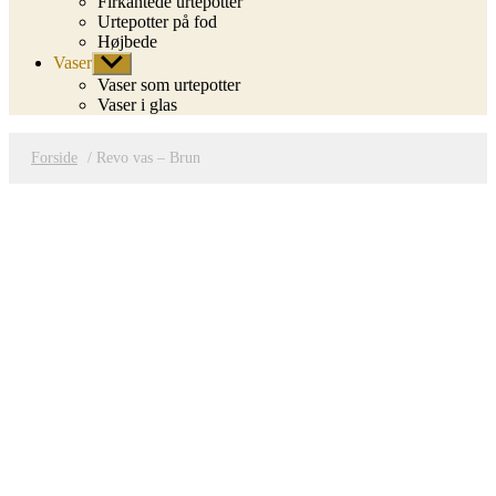
Firkantede urtepotter
Urtepotter på fod
Højbede
Vaser
Vis
undermenu
Vaser som urtepotter
Vaser i glas
Forside
/ Revo vas – Brun