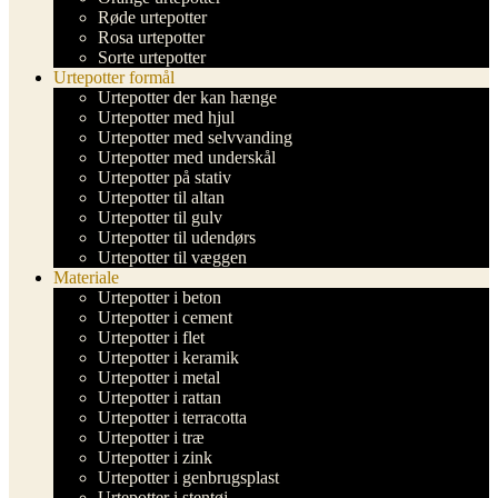
Røde urtepotter
Rosa urtepotter
Sorte urtepotter
Urtepotter formål
Urtepotter der kan hænge
Urtepotter med hjul
Urtepotter med selvvanding
Urtepotter med underskål
Urtepotter på stativ
Urtepotter til altan
Urtepotter til gulv
Urtepotter til udendørs
Urtepotter til væggen
Materiale
Urtepotter i beton
Urtepotter i cement
Urtepotter i flet
Urtepotter i keramik
Urtepotter i metal
Urtepotter i rattan
Urtepotter i terracotta
Urtepotter i træ
Urtepotter i zink
Urtepotter i genbrugsplast
Urtepotter i stentøj