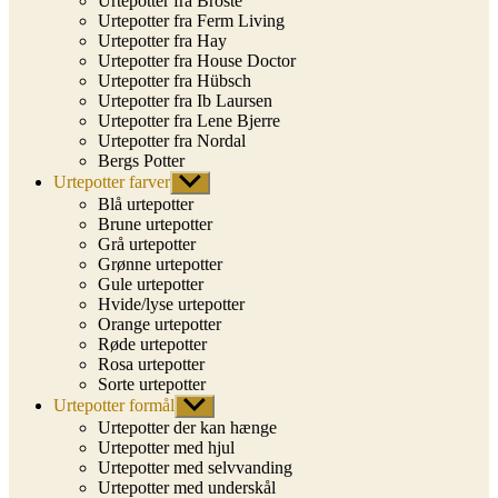
Urtepotter fra Broste
Urtepotter fra Ferm Living
Urtepotter fra Hay
Urtepotter fra House Doctor
Urtepotter fra Hübsch
Urtepotter fra Ib Laursen
Urtepotter fra Lene Bjerre
Urtepotter fra Nordal
Bergs Potter
Urtepotter farver
Vis
undermenu
Blå urtepotter
Brune urtepotter
Grå urtepotter
Grønne urtepotter
Gule urtepotter
Hvide/lyse urtepotter
Orange urtepotter
Røde urtepotter
Rosa urtepotter
Sorte urtepotter
Urtepotter formål
Vis
undermenu
Urtepotter der kan hænge
Urtepotter med hjul
Urtepotter med selvvanding
Urtepotter med underskål