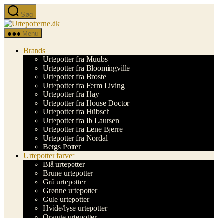
Spring
Søg
til
Urtepotterne.dk
indholdet
Menu
Brands
Urtepotter fra Muubs
Urtepotter fra Bloomingville
Urtepotter fra Broste
Urtepotter fra Ferm Living
Urtepotter fra Hay
Urtepotter fra House Doctor
Urtepotter fra Hübsch
Urtepotter fra Ib Laursen
Urtepotter fra Lene Bjerre
Urtepotter fra Nordal
Bergs Potter
Urtepotter farver
Blå urtepotter
Brune urtepotter
Grå urtepotter
Grønne urtepotter
Gule urtepotter
Hvide/lyse urtepotter
Orange urtepotter