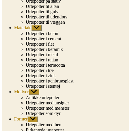
Urtepotter på stativ
Urtepotter til altan
Urtepotter til gulv
Urtepotter til udendørs
Urtepotter til væggen
Materiale
Vis
undermenu
Urtepotter i beton
Urtepotter i cement
Urtepotter i flet
Urtepotter i keramik
Urtepotter i metal
Urtepotter i rattan
Urtepotter i terracotta
Urtepotter i træ
Urtepotter i zink
Urtepotter i genbrugsplast
Urtepotter i stentøj
Motiver
Vis
undermenu
Antikke urtepotter
Urtepotter med ansigter
Urtepotter med mønster
Urtepotter som dyr
Former
Vis
undermenu
Urtepotter med ben
Firkantede urtepotter