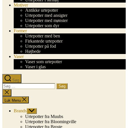
Motiver
Antikke urtepotter
Urtepotter med ansigter
Urtepotter med mønster
Urtepotter som dyr
Former
Urtepotter med ben
Firkantede urtepotter
Urtepotter på fod
Højbede
Vaser
Vaser som urtepotter
Vaser i glas
Søg
Søg
efter:
Luk
søgning
Luk Menu
Brands
Vis
undermenu
Urtepotter fra Muubs
Urtepotter fra Bloomingville
Urtepotter fra Broste