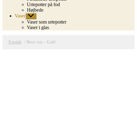
Urtepotter på fod
Højbede
Vaser
Vis
undermenu
Vaser som urtepotter
Vaser i glas
Forside
/ Revo vas – Guld