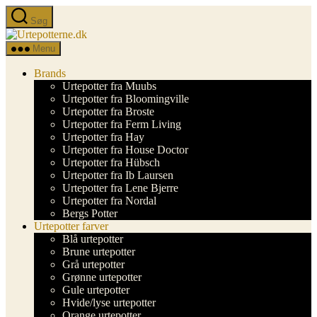
Spring
Søg
til
Urtepotterne.dk
indholdet
Menu
Brands
Urtepotter fra Muubs
Urtepotter fra Bloomingville
Urtepotter fra Broste
Urtepotter fra Ferm Living
Urtepotter fra Hay
Urtepotter fra House Doctor
Urtepotter fra Hübsch
Urtepotter fra Ib Laursen
Urtepotter fra Lene Bjerre
Urtepotter fra Nordal
Bergs Potter
Urtepotter farver
Blå urtepotter
Brune urtepotter
Grå urtepotter
Grønne urtepotter
Gule urtepotter
Hvide/lyse urtepotter
Orange urtepotter