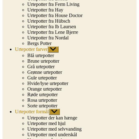
Urtepotter fra Ferm Living
Urtepotter fra Hay
Urtepotter fra House Doctor
Urtepotter fra Hübsch
Urtepotter fra Ib Laursen
Urtepotter fra Lene Bjerre
Urtepotter fra Nordal
Bergs Potter
Urtepotter farver
Vis
undermenu
Blå urtepotter
Brune urtepotter
Grå urtepotter
Grønne urtepotter
Gule urtepotter
Hvide/lyse urtepotter
Orange urtepotter
Røde urtepotter
Rosa urtepotter
Sorte urtepotter
Urtepotter formål
Vis
undermenu
Urtepotter der kan hænge
Urtepotter med hjul
Urtepotter med selvvanding
Urtepotter med underskål