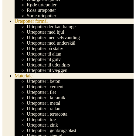
Røde urtepotter
Rosa urtepotter
Sorte urtepotter
Urtepotter formål
Urtepotter der kan hænge
Urtepotter med hjul
Urtepotter med selvvanding
Urtepotter med underskål
Urtepotter på stativ
Urtepotter til altan
Urtepotter til gulv
Urtepotter til udendørs
Urtepotter til væggen
Materiale
Urtepotter i beton
Urtepotter i cement
Urtepotter i flet
Urtepotter i keramik
Urtepotter i metal
Urtepotter i rattan
Urtepotter i terracotta
Urtepotter i træ
Urtepotter i zink
Urtepotter i genbrugsplast
Urtepotter i stentøj