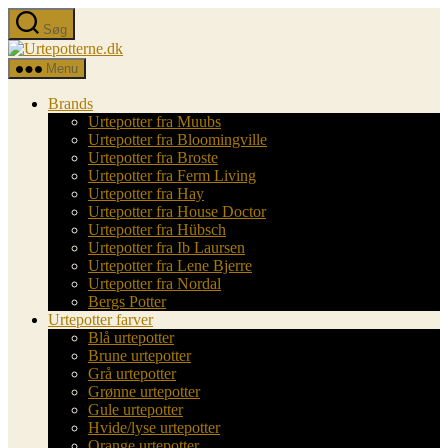
Spring
Søg
til
Urtepotterne.dk
indholdet
Menu
Brands
Urtepotter fra Muubs
Urtepotter fra Bloomingville
Urtepotter fra Broste
Urtepotter fra Ferm Living
Urtepotter fra Hay
Urtepotter fra House Doctor
Urtepotter fra Hübsch
Urtepotter fra Ib Laursen
Urtepotter fra Lene Bjerre
Urtepotter fra Nordal
Bergs Potter
Urtepotter farver
Blå urtepotter
Brune urtepotter
Grå urtepotter
Grønne urtepotter
Gule urtepotter
Hvide/lyse urtepotter
Orange urtepotter