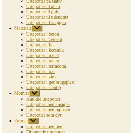
Urtepotter på stativ
Urtepotter til altan
Urtepotter til gulv
Urtepotter til udendørs
Urtepotter til væggen
Materiale
Vis
undermenu
Urtepotter i beton
Urtepotter i cement
Urtepotter i flet
Urtepotter i keramik
Urtepotter i metal
Urtepotter i rattan
Urtepotter i terracotta
Urtepotter i træ
Urtepotter i zink
Urtepotter i genbrugsplast
Urtepotter i stentøj
Motiver
Vis
undermenu
Antikke urtepotter
Urtepotter med ansigter
Urtepotter med mønster
Urtepotter som dyr
Former
Vis
undermenu
Urtepotter med ben
Firkantede urtepotter