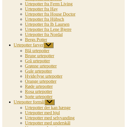
Urtepotter fra Ferm Living
Urtepotter fra Hay
Urtepotter fra House Doctor
Urtepotter fra Hübsch
Urtepotter fra Ib Laursen
Urtepotter fra Lene Bjerre
Urtepotter fra Nordal
Bergs Potter
Urtepotter farver
Vis
undermenu
Blå urtepotter
Brune urtepotter
Grå urtepotter
Grønne urtepotter
Gule urtepotter
Hvide/lyse urtepotter
Orange urtepotter
Røde urtepotter
Rosa urtepotter
Sorte urtepotter
Urtepotter formål
Vis
undermenu
Urtepotter der kan hænge
Urtepotter med hjul
Urtepotter med selvvanding
Urtepotter med underskål