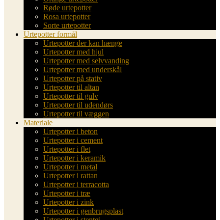
Røde urtepotter
Rosa urtepotter
Sorte urtepotter
Urtepotter formål
Urtepotter der kan hænge
Urtepotter med hjul
Urtepotter med selvvanding
Urtepotter med underskål
Urtepotter på stativ
Urtepotter til altan
Urtepotter til gulv
Urtepotter til udendørs
Urtepotter til væggen
Materiale
Urtepotter i beton
Urtepotter i cement
Urtepotter i flet
Urtepotter i keramik
Urtepotter i metal
Urtepotter i rattan
Urtepotter i terracotta
Urtepotter i træ
Urtepotter i zink
Urtepotter i genbrugsplast
Urtepotter i stentøj