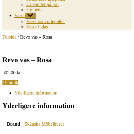
Urtepotter på fod
Højbede
Vaser
Vis
undermenu
Vaser som urtepotter
Vaser i glas
Forside
/ Revo vas – Rosa
Revo vas – Rosa
505,00
kr.
Til butik
Yderligere information
Yderligere information
Brand
Skånska Möbelhuset