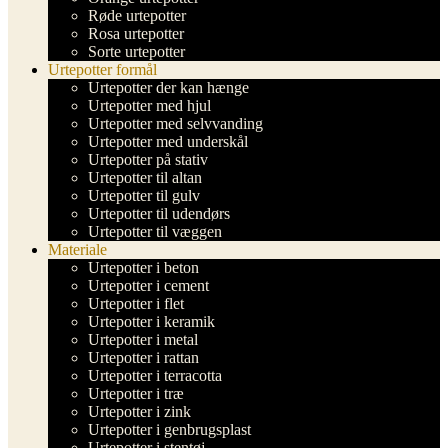
Røde urtepotter
Rosa urtepotter
Sorte urtepotter
Urtepotter formål
Urtepotter der kan hænge
Urtepotter med hjul
Urtepotter med selvvanding
Urtepotter med underskål
Urtepotter på stativ
Urtepotter til altan
Urtepotter til gulv
Urtepotter til udendørs
Urtepotter til væggen
Materiale
Urtepotter i beton
Urtepotter i cement
Urtepotter i flet
Urtepotter i keramik
Urtepotter i metal
Urtepotter i rattan
Urtepotter i terracotta
Urtepotter i træ
Urtepotter i zink
Urtepotter i genbrugsplast
Urtepotter i stentøj