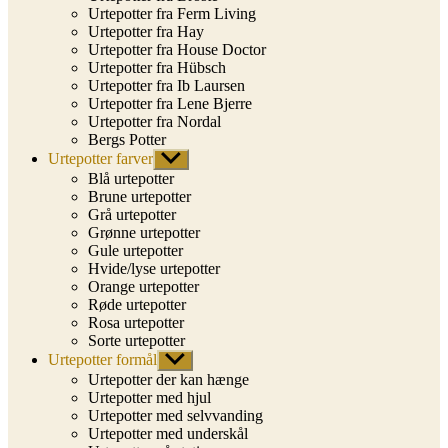
Urtepotter fra Ferm Living
Urtepotter fra Hay
Urtepotter fra House Doctor
Urtepotter fra Hübsch
Urtepotter fra Ib Laursen
Urtepotter fra Lene Bjerre
Urtepotter fra Nordal
Bergs Potter
Urtepotter farver
Vis
undermenu
Blå urtepotter
Brune urtepotter
Grå urtepotter
Grønne urtepotter
Gule urtepotter
Hvide/lyse urtepotter
Orange urtepotter
Røde urtepotter
Rosa urtepotter
Sorte urtepotter
Urtepotter formål
Vis
undermenu
Urtepotter der kan hænge
Urtepotter med hjul
Urtepotter med selvvanding
Urtepotter med underskål