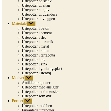
Urtepotter på stativ
Urtepotter til altan
Urtepotter til gulv
Urtepotter til udendørs
Urtepotter til væggen
Materiale
Vis
undermenu
Urtepotter i beton
Urtepotter i cement
Urtepotter i flet
Urtepotter i keramik
Urtepotter i metal
Urtepotter i rattan
Urtepotter i terracotta
Urtepotter i træ
Urtepotter i zink
Urtepotter i genbrugsplast
Urtepotter i stentøj
Motiver
Vis
undermenu
Antikke urtepotter
Urtepotter med ansigter
Urtepotter med mønster
Urtepotter som dyr
Former
Vis
undermenu
Urtepotter med ben
Firkantede urtepotter