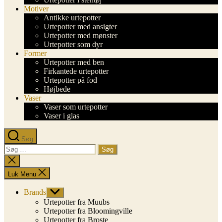
Motiver
Antikke urtepotter
Urtepotter med ansigter
Urtepotter med mønster
Urtepotter som dyr
Former
Urtepotter med ben
Firkantede urtepotter
Urtepotter på fod
Højbede
Vaser
Vaser som urtepotter
Vaser i glas
Søg
Søg
efter:
Luk
søgning
Luk Menu
Brands
Vis
undermenu
Urtepotter fra Muubs
Urtepotter fra Bloomingville
Urtepotter fra Broste