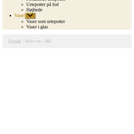
Urtepotter på fod
Højbede
Vaser
Vis
undermenu
Vaser som urtepotter
Vaser i glas
Forside
/ Rolo vas – Blå