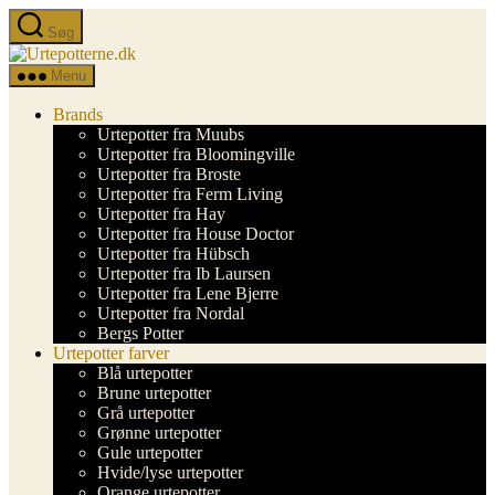
Spring
Søg
til
Urtepotterne.dk
indholdet
Menu
Brands
Urtepotter fra Muubs
Urtepotter fra Bloomingville
Urtepotter fra Broste
Urtepotter fra Ferm Living
Urtepotter fra Hay
Urtepotter fra House Doctor
Urtepotter fra Hübsch
Urtepotter fra Ib Laursen
Urtepotter fra Lene Bjerre
Urtepotter fra Nordal
Bergs Potter
Urtepotter farver
Blå urtepotter
Brune urtepotter
Grå urtepotter
Grønne urtepotter
Gule urtepotter
Hvide/lyse urtepotter
Orange urtepotter