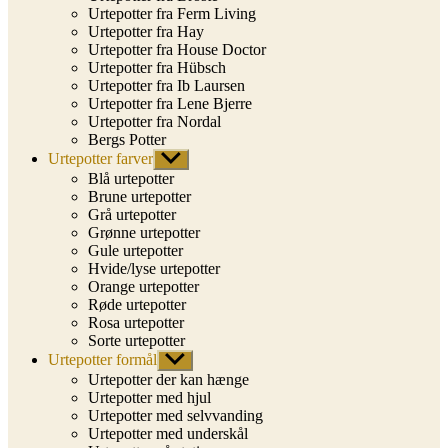
Urtepotter fra Ferm Living
Urtepotter fra Hay
Urtepotter fra House Doctor
Urtepotter fra Hübsch
Urtepotter fra Ib Laursen
Urtepotter fra Lene Bjerre
Urtepotter fra Nordal
Bergs Potter
Urtepotter farver
Vis
undermenu
Blå urtepotter
Brune urtepotter
Grå urtepotter
Grønne urtepotter
Gule urtepotter
Hvide/lyse urtepotter
Orange urtepotter
Røde urtepotter
Rosa urtepotter
Sorte urtepotter
Urtepotter formål
Vis
undermenu
Urtepotter der kan hænge
Urtepotter med hjul
Urtepotter med selvvanding
Urtepotter med underskål