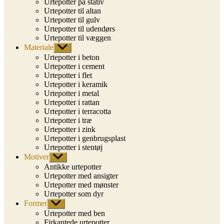
Urtepotter på stativ
Urtepotter til altan
Urtepotter til gulv
Urtepotter til udendørs
Urtepotter til væggen
Materiale
Vis
undermenu
Urtepotter i beton
Urtepotter i cement
Urtepotter i flet
Urtepotter i keramik
Urtepotter i metal
Urtepotter i rattan
Urtepotter i terracotta
Urtepotter i træ
Urtepotter i zink
Urtepotter i genbrugsplast
Urtepotter i stentøj
Motiver
Vis
undermenu
Antikke urtepotter
Urtepotter med ansigter
Urtepotter med mønster
Urtepotter som dyr
Former
Vis
undermenu
Urtepotter med ben
Firkantede urtepotter