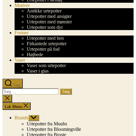
Motiver
Antikke urtepotter
Urtepotter med ansigter
Urtepotter med mønster
Urtepotter som dyr
Former
Urtepotter med ben
Firkantede urtepotter
Urtepotter på fod
Højbede
Vaser
Vaser som urtepotter
Vaser i glas
Søg
Søg
efter:
Luk
søgning
Luk Menu
Brands
Vis
undermenu
Urtepotter fra Muubs
Urtepotter fra Bloomingville
Urtepotter fra Broste