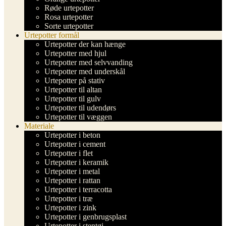
Røde urtepotter
Rosa urtepotter
Sorte urtepotter
Urtepotter formål
Urtepotter der kan hænge
Urtepotter med hjul
Urtepotter med selvvanding
Urtepotter med underskål
Urtepotter på stativ
Urtepotter til altan
Urtepotter til gulv
Urtepotter til udendørs
Urtepotter til væggen
Materiale
Urtepotter i beton
Urtepotter i cement
Urtepotter i flet
Urtepotter i keramik
Urtepotter i metal
Urtepotter i rattan
Urtepotter i terracotta
Urtepotter i træ
Urtepotter i zink
Urtepotter i genbrugsplast
Urtepotter i stentøj