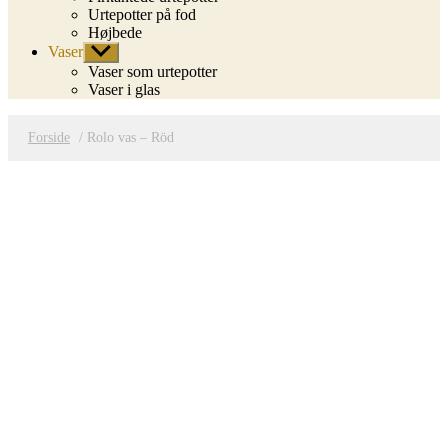
Urtepotter på fod
Højbede
Vaser
Vis
undermenu
Vaser som urtepotter
Vaser i glas
Forside
/ Rolo vas – Röd