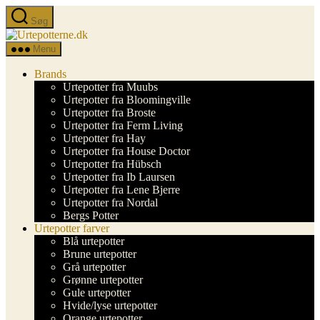
Spring
Søg
til
Urtepotterne.dk
indholdet
Menu
Brands
Urtepotter fra Muubs
Urtepotter fra Bloomingville
Urtepotter fra Broste
Urtepotter fra Ferm Living
Urtepotter fra Hay
Urtepotter fra House Doctor
Urtepotter fra Hübsch
Urtepotter fra Ib Laursen
Urtepotter fra Lene Bjerre
Urtepotter fra Nordal
Bergs Potter
Urtepotter farver
Blå urtepotter
Brune urtepotter
Grå urtepotter
Grønne urtepotter
Gule urtepotter
Hvide/lyse urtepotter
Orange urtepotter