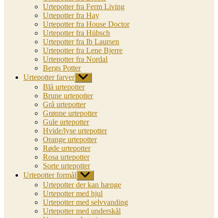
Urtepotter fra Ferm Living
Urtepotter fra Hay
Urtepotter fra House Doctor
Urtepotter fra Hübsch
Urtepotter fra Ib Laursen
Urtepotter fra Lene Bjerre
Urtepotter fra Nordal
Bergs Potter
Urtepotter farver
Vis
undermenu
Blå urtepotter
Brune urtepotter
Grå urtepotter
Grønne urtepotter
Gule urtepotter
Hvide/lyse urtepotter
Orange urtepotter
Røde urtepotter
Rosa urtepotter
Sorte urtepotter
Urtepotter formål
Vis
undermenu
Urtepotter der kan hænge
Urtepotter med hjul
Urtepotter med selvvanding
Urtepotter med underskål