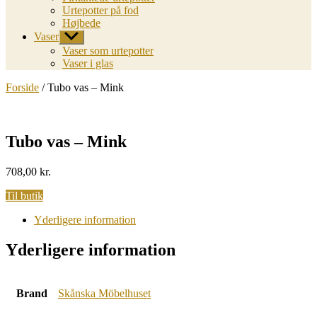
Urtepotter på fod
Højbede
Vaser
Vis
undermenu
Vaser som urtepotter
Vaser i glas
Forside
/ Tubo vas – Mink
Tubo vas – Mink
708,00
kr.
Til butik
Yderligere information
Yderligere information
Brand
Skånska Möbelhuset