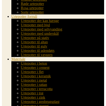
Røde urtepotter
Rosa urtepotter
Sorte urtepotter
Urtepotter formål
Urtepotter der kan hænge
Urtepotter med hjul
Urtepotter med selvvanding
Urtepotter med underskål
Urtepotter på stativ
Urtepotter til altan
Urtepotter til gulv
Urtepotter til udendørs
Urtepotter til væggen
Materiale
Urtepotter i beton
Urtepotter i cement
Urtepotter i flet
Urtepotter i keramik
Urtepotter i metal
Urtepotter i rattan
Urtepotter i terracotta
Urtepotter i træ
Urtepotter i zink
Urtepotter i genbrugsplast
Urtepotter i stentøj