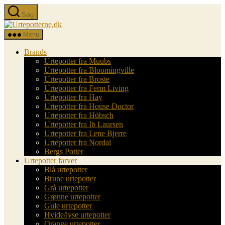
Spring
Søg
til
Urtepotterne.dk
indholdet
Menu
Brands
Urtepotter fra Muubs
Urtepotter fra Bloomingville
Urtepotter fra Broste
Urtepotter fra Ferm Living
Urtepotter fra Hay
Urtepotter fra House Doctor
Urtepotter fra Hübsch
Urtepotter fra Ib Laursen
Urtepotter fra Lene Bjerre
Urtepotter fra Nordal
Bergs Potter
Urtepotter farver
Blå urtepotter
Brune urtepotter
Grå urtepotter
Grønne urtepotter
Gule urtepotter
Hvide/lyse urtepotter
Orange urtepotter