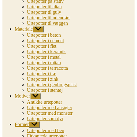
Urtepotter på stativ
Urtepotter til altan
Urtepotter til gulv
Urtepotter til udendørs
Urtepotter til væggen
Materiale
Vis
undermenu
Urtepotter i beton
Urtepotter i cement
Urtepotter i flet
Urtepotter i keramik
Urtepotter i metal
Urtepotter i rattan
Urtepotter i terracotta
Urtepotter i træ
Urtepotter i zink
Urtepotter i genbrugsplast
Urtepotter i stentøj
Motiver
Vis
undermenu
Antikke urtepotter
Urtepotter med ansigter
Urtepotter med mønster
Urtepotter som dyr
Former
Vis
undermenu
Urtepotter med ben
Firkantede urtepotter