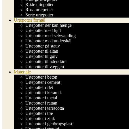
Røde urtepotter
Rosa urtepotter
Sorte urtepotter
Urtepotter formål
Urtepotter der kan hænge
Urtepotter med hjul
Urtepotter med selvvanding
Urtepotter med underskål
Urtepotter på stativ
Urtepotter til altan
Urtepotter til gulv
Urtepotter til udendørs
Urtepotter til væggen
Materiale
Urtepotter i beton
Urtepotter i cement
Urtepotter i flet
Urtepotter i keramik
Urtepotter i metal
Urtepotter i rattan
Urtepotter i terracotta
Urtepotter i træ
Urtepotter i zink
Urtepotter i genbrugsplast
Urtepotter i stentøj