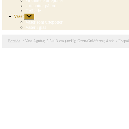
Firkantede urtepotter
Urtepotter på fod
Højbede
Vaser
Vis
undermenu
Vaser som urtepotter
Vaser i glas
Forside
/ Vase Agnita; 5.5×13 cm (⌀xH); Gr⌀n/Guldfarve; 4 stk. / Forpa