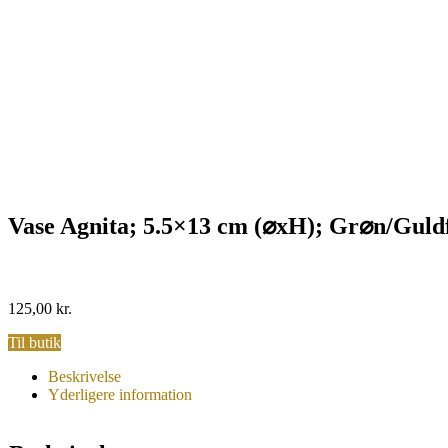
Vase Agnita; 5.5×13 cm (⌀xH); Gr⌀n/Guldf
125,00
kr.
Til butik
Beskrivelse
Yderligere information