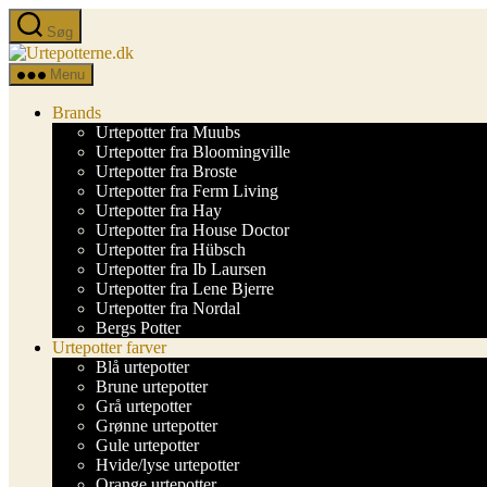
Spring
Søg
til
Urtepotterne.dk
indholdet
Menu
Brands
Urtepotter fra Muubs
Urtepotter fra Bloomingville
Urtepotter fra Broste
Urtepotter fra Ferm Living
Urtepotter fra Hay
Urtepotter fra House Doctor
Urtepotter fra Hübsch
Urtepotter fra Ib Laursen
Urtepotter fra Lene Bjerre
Urtepotter fra Nordal
Bergs Potter
Urtepotter farver
Blå urtepotter
Brune urtepotter
Grå urtepotter
Grønne urtepotter
Gule urtepotter
Hvide/lyse urtepotter
Orange urtepotter