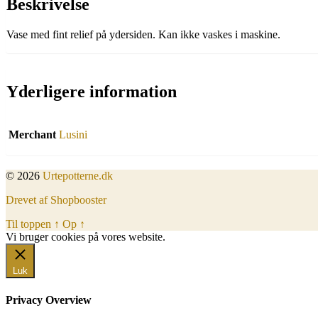
Beskrivelse
Vase med fint relief på ydersiden. Kan ikke vaskes i maskine.
Yderligere information
Merchant
Lusini
© 2026
Urtepotterne.dk
Drevet af Shopbooster
Til toppen
↑
Op
↑
Vi bruger cookies på vores website.
Okay, jeg er med
Luk
Privacy Overview