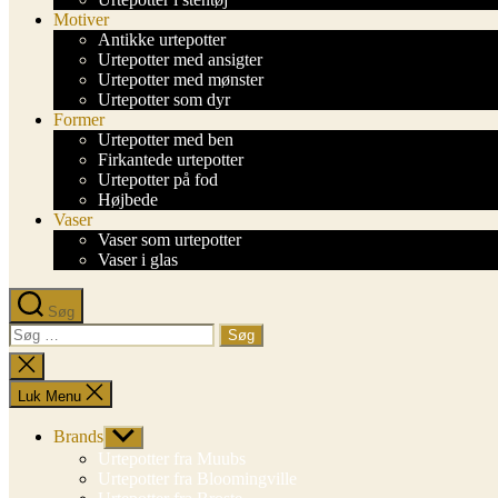
Motiver
Antikke urtepotter
Urtepotter med ansigter
Urtepotter med mønster
Urtepotter som dyr
Former
Urtepotter med ben
Firkantede urtepotter
Urtepotter på fod
Højbede
Vaser
Vaser som urtepotter
Vaser i glas
Søg
Søg
efter:
Luk
søgning
Luk Menu
Brands
Vis
undermenu
Urtepotter fra Muubs
Urtepotter fra Bloomingville