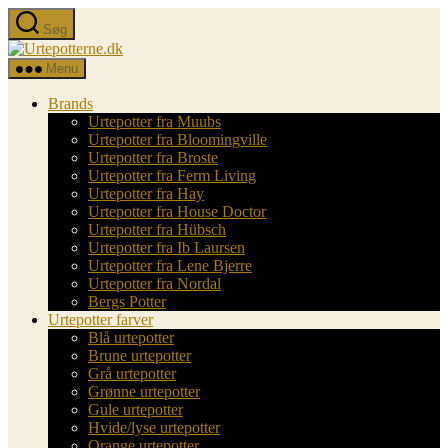
Spring
Søg
til
Urtepotterne.dk
indholdet
Menu
Brands
Urtepotter fra Muubs
Urtepotter fra Bloomingville
Urtepotter fra Broste
Urtepotter fra Ferm Living
Urtepotter fra Hay
Urtepotter fra House Doctor
Urtepotter fra Hübsch
Urtepotter fra Ib Laursen
Urtepotter fra Lene Bjerre
Urtepotter fra Nordal
Bergs Potter
Urtepotter farver
Blå urtepotter
Brune urtepotter
Grå urtepotter
Grønne urtepotter
Gule urtepotter
Hvide/lyse urtepotter
Orange urtepotter