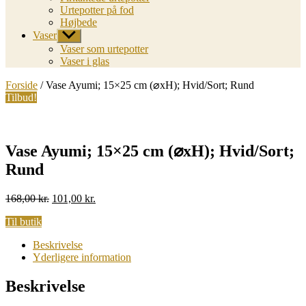
Urtepotter på fod
Højbede
Vaser
Vis
undermenu
Vaser som urtepotter
Vaser i glas
Forside
/ Vase Ayumi; 15×25 cm (⌀xH); Hvid/Sort; Rund
Tilbud!
Vase Ayumi; 15×25 cm (⌀xH); Hvid/Sort;
Rund
Original
Current
168,00
kr.
101,00
kr.
price
price
Til butik
was:
is:
168,00 kr..
101,00 kr..
Beskrivelse
Yderligere information
Beskrivelse