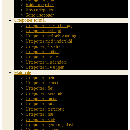
Røde urtepotter
Rosa urtepotter
Sorte urtepotter
Urtepotter formål
Urtepotter der kan hænge
Urtepotter med hjul
Urtepotter med selvvanding
Urtepotter med underskål
Urtepotter på stativ
Urtepotter til altan
Urtepotter til gulv
Urtepotter til udendørs
Urtepotter til væggen
Materiale
Urtepotter i beton
Urtepotter i cement
Urtepotter i flet
Urtepotter i keramik
Urtepotter i metal
Urtepotter i rattan
Urtepotter i terracotta
Urtepotter i træ
Urtepotter i zink
Urtepotter i genbrugsplast
Urtepotter i stentøj