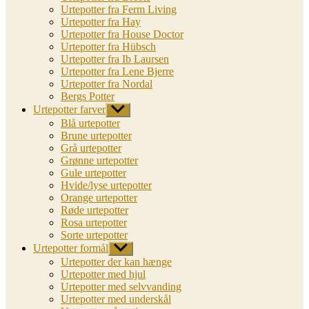
Urtepotter fra Ferm Living
Urtepotter fra Hay
Urtepotter fra House Doctor
Urtepotter fra Hübsch
Urtepotter fra Ib Laursen
Urtepotter fra Lene Bjerre
Urtepotter fra Nordal
Bergs Potter
Urtepotter farver
Vis
undermenu
Blå urtepotter
Brune urtepotter
Grå urtepotter
Grønne urtepotter
Gule urtepotter
Hvide/lyse urtepotter
Orange urtepotter
Røde urtepotter
Rosa urtepotter
Sorte urtepotter
Urtepotter formål
Vis
undermenu
Urtepotter der kan hænge
Urtepotter med hjul
Urtepotter med selvvanding
Urtepotter med underskål