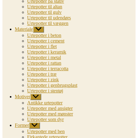
Urtepotter på stativ
Urtepotter til altan
Urtepotter til gulv
Urtepotter til udendørs
Urtepotter til væggen
Materiale
Vis
undermenu
Urtepotter i beton
Urtepotter i cement
Urtepotter i flet
Urtepotter i keramik
Urtepotter i metal
Urtepotter i rattan
Urtepotter i terracotta
Urtepotter i træ
Urtepotter i zink
Urtepotter i genbrugsplast
Urtepotter i stentøj
Motiver
Vis
undermenu
Antikke urtepotter
Urtepotter med ansigter
Urtepotter med mønster
Urtepotter som dyr
Former
Vis
undermenu
Urtepotter med ben
Firkantede urtepotter