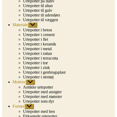
Urtepotter på stativ
Urtepotter til altan
Urtepotter til gulv
Urtepotter til udendørs
Urtepotter til væggen
Materiale
Vis
undermenu
Urtepotter i beton
Urtepotter i cement
Urtepotter i flet
Urtepotter i keramik
Urtepotter i metal
Urtepotter i rattan
Urtepotter i terracotta
Urtepotter i træ
Urtepotter i zink
Urtepotter i genbrugsplast
Urtepotter i stentøj
Motiver
Vis
undermenu
Antikke urtepotter
Urtepotter med ansigter
Urtepotter med mønster
Urtepotter som dyr
Former
Vis
undermenu
Urtepotter med ben
Firkantede urtepotter