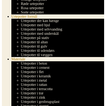
Røde urtepotter
Rosa urtepotter
Sorte urtepotter
Urtepotter formål
Urtepotter der kan hænge
Urtepotter med hjul
Urtepotter med selvvanding
Urtepotter med underskål
Urtepotter på stativ
Urtepotter til altan
Urtepotter til gulv
Urtepotter til udendørs
Urtepotter til væggen
Materiale
Urtepotter i beton
Urtepotter i cement
Urtepotter i flet
Urtepotter i keramik
Urtepotter i metal
Urtepotter i rattan
Urtepotter i terracotta
Urtepotter i træ
Urtepotter i zink
Urtepotter i genbrugsplast
Urtepotter i stentøj