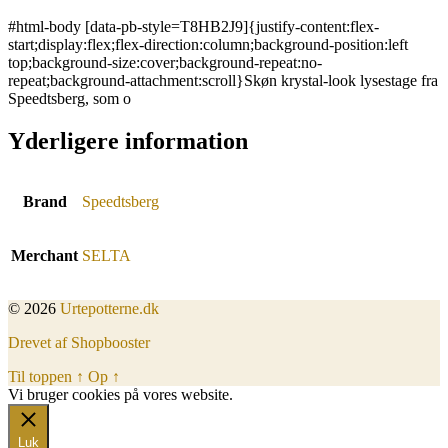
#html-body [data-pb-style=T8HB2J9]{justify-content:flex-
start;display:flex;flex-direction:column;background-position:left
top;background-size:cover;background-repeat:no-
repeat;background-attachment:scroll}Skøn krystal-look lysestage fra
Speedtsberg, som o
Yderligere information
Brand
Speedtsberg
Merchant
SELTA
© 2026
Urtepotterne.dk
Drevet af Shopbooster
Til toppen
↑
Op
↑
Vi bruger cookies på vores website.
Okay, jeg er med
Luk