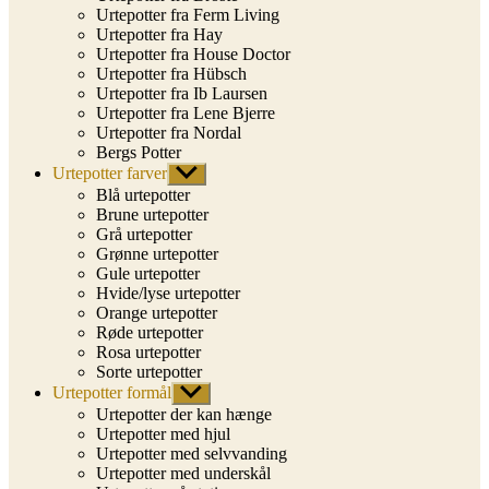
Urtepotter fra Ferm Living
Urtepotter fra Hay
Urtepotter fra House Doctor
Urtepotter fra Hübsch
Urtepotter fra Ib Laursen
Urtepotter fra Lene Bjerre
Urtepotter fra Nordal
Bergs Potter
Urtepotter farver
Vis
undermenu
Blå urtepotter
Brune urtepotter
Grå urtepotter
Grønne urtepotter
Gule urtepotter
Hvide/lyse urtepotter
Orange urtepotter
Røde urtepotter
Rosa urtepotter
Sorte urtepotter
Urtepotter formål
Vis
undermenu
Urtepotter der kan hænge
Urtepotter med hjul
Urtepotter med selvvanding
Urtepotter med underskål