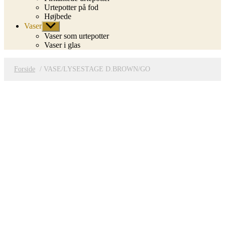
Urtepotter på fod
Højbede
Vaser
Vis
undermenu
Vaser som urtepotter
Vaser i glas
Forside
/ VASE/LYSESTAGE D.BROWN/GO