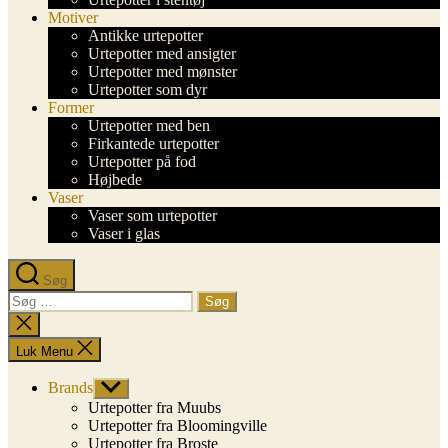
Motiver
Antikke urtepotter
Urtepotter med ansigter
Urtepotter med mønster
Urtepotter som dyr
Former
Urtepotter med ben
Firkantede urtepotter
Urtepotter på fod
Højbede
Vaser
Vaser som urtepotter
Vaser i glas
Søg
Søg
efter:
Luk
søgning
Luk Menu
Brands
Vis
undermenu
Urtepotter fra Muubs
Urtepotter fra Bloomingville
Urtepotter fra Broste