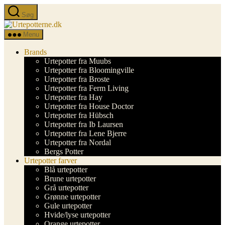
Spring
Søg
til
Urtepotterne.dk
indholdet
Menu
Brands
Urtepotter fra Muubs
Urtepotter fra Bloomingville
Urtepotter fra Broste
Urtepotter fra Ferm Living
Urtepotter fra Hay
Urtepotter fra House Doctor
Urtepotter fra Hübsch
Urtepotter fra Ib Laursen
Urtepotter fra Lene Bjerre
Urtepotter fra Nordal
Bergs Potter
Urtepotter farver
Blå urtepotter
Brune urtepotter
Grå urtepotter
Grønne urtepotter
Gule urtepotter
Hvide/lyse urtepotter
Orange urtepotter